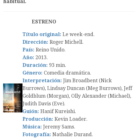
habitual.
ESTRENO
Título original:
Le week-end.
Dirección:
Roger Michell.
País:
Reino Unido.
Año:
2013.
Duración:
93 min.
Género:
Comedia dramática.
Interpretación:
Jim Broadbent (Nick
Burrows), Lindsay Duncan (Meg Burrows), Jeff
Goldblum (Morgan), Olly Alexander (Michael),
Judith Davis (Eve).
Guión:
Hanif Kureishi.
Producción:
Kevin Loader.
Música:
Jeremy Sams.
Fotografía:
Nathalie Durand.