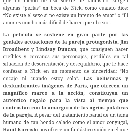
que en medio de esa suerte de fatalismo, surgen
algunas “perlas” en boca de Nick, como cuando dice:
“No existe el sexo si no existe un intento de amor” o “El
amor es mucho más difícil de hacer que el sexo”.
La película se sostiene en gran parte por las
geniales actuaciones de la pareja protagonista
,
Jim
Broadbent
y
Lindsay Duncan
, que consiguen hacer
creíbles y cercanos sus personajes, perdidos en tal
situación de desorientación y desequilibrio, que le hace
confesar a Nick en un momento de sinceridad: “No
encajo ni cuando estoy solo”.
Las bellísimas y
deslumbrantes imágenes de
París
,
que ofrecen un
magnífico marco a la acción, constituyen un
auténtico regalo para la vista al tiempo que
contrastan con la amargura de las agrias palabras
de la pareja.
A pesar del tratamiento banal de un tema
humano de tan hondo calado como el amor conyugal,
Hanit Kureishi
nos ofrece un fantástico guión en el que