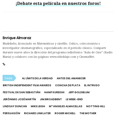
¡Debate esta película en nuestros foros!
Enrique Almaraz
Madrileño, licenciado en Matemáticas y cinéfilo. Crítico, coleccionista e
investigador cinematográfico, especializado en el período clásico. Compartí
durante nueve años la dirección del programa radiofónico “Aula de Cine” (Radio
María) y colaboro con las páginas www.eldoblaje.com y CinemaNet.
TAGS
AL LÍMITE DE LA VERDAD
ANTES DEL AMANECER
BRITISH INDEPENDENT FILM AWARDS
CONCHA DE PLATA
EL INTRUSO
FESTIVAL DE SAN SEBASTIÁN
HANIF KUREISHI
JEFF GOLDBLUM
JERÓNIMO JOSÉ MARTÍN
JIM BROADBENT
LE WEEK-END
LINDSAY DUNCAN
MIKE LEIGH
Mª ANGELES ALMACELLAS
NOTTING HILL
PERSUASIÓN
RICHARD LINKLATER
ROGER MICHELL
THE MOTHER