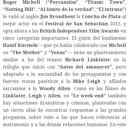
Roger Michell
(
“Persuasión”
,
“
Titanic Town
”
,
“
Notting Hill
”
,
“
Al límite de la verdad
”
,
“
El intruso”
)
le valió al inglés
Jim Broadbent
la
Concha de Plata
al
mejor actor en el
Festival de San Sebastián
2013, y
opta ahora a los
British Independent Film Awards
en
cinco categorías importantes. El guión del londinense
Hanif Kureishi
—que ya había colaborado con
Michell
en
“
The Mother
”
y
“
Venus
”
— tiene un planteamiento
similar a los del texano
Richard Linklater
en la
trilogía que inició con
“
Antes del amanecer
”
, pero
adaptado a la ancianidad de los protagonistas y con
fuertes trazos patéticos a lo
Mike Leigh
y afilados
sarcasmos a lo
Woody Allen
. Como en los filmes de
Linklater
,
Leigh
y
Allen
, en
“L
e week-end
”
también
hay situaciones dramáticas y cómicas, planteadas con
un cierto afán de encontrar respuestas a las grandes
preguntas, sobre todo a las que hacen referencia al
matrimonio y a las demás relaciones humanas. En este