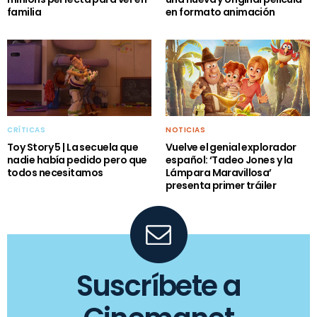
familia
en formato animación
CRÍTICAS
NOTICIAS
Toy Story 5 | La secuela que
Vuelve el genial explorador
nadie había pedido pero que
español: ‘Tadeo Jones y la
todos necesitamos
Lámpara Maravillosa’
presenta primer tráiler
Suscríbete a