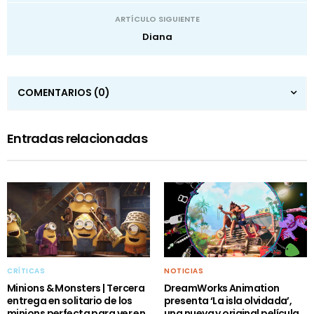
ARTÍCULO SIGUIENTE
Diana
COMENTARIOS
(0)
Entradas relacionadas
CRÍTICAS
NOTICIAS
Minions & Monsters | Tercera
DreamWorks Animation
entrega en solitario de los
presenta ‘La isla olvidada’,
minions perfecta para ver en
una nueva y original película