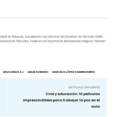
idad de Valencia, actualmente soy Director del Instituto de Filosofía Edith
cional de Filosofía. Colaboro en el portal de información religiosa “Aleteia”
EDUCANDO A J
LEELEE SOBIESKI
MARCELO LÓPEZ CAMBRONERO
ARTÍCULO SIGUIENTE
Cine y educación: 10 películas
imprescindibles para trabajar la paz en el
aula