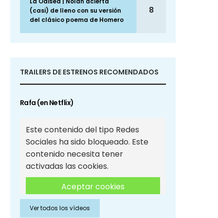
La Odisea | Nolan acierta
8
(casi) de lleno con su versión
del clásico poema de Homero
TRAILERS DE ESTRENOS RECOMENDADOS
Rafa (en Netflix)
Este contenido del tipo Redes
Sociales ha sido bloqueado. Este
contenido necesita tener
activadas las cookies.
Aceptar cookies
Ver todos los vídeos
Aceptar cookies de Redes
Sociales