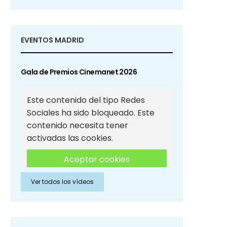
EVENTOS MADRID
Gala de Premios Cinemanet 2026
Este contenido del tipo Redes
Sociales ha sido bloqueado. Este
contenido necesita tener
activadas las cookies.
Aceptar cookies
Ver todos los vídeos
Aceptar cookies de Redes
Sociales