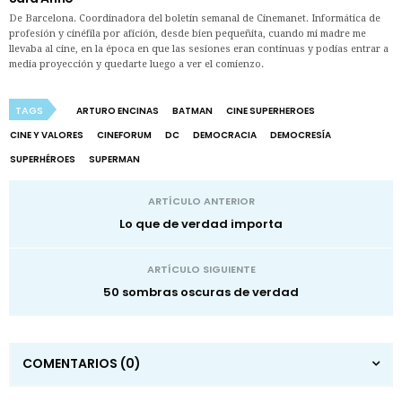
De Barcelona. Coordinadora del boletín semanal de Cinemanet. Informática de
profesión y cinéfila por afición, desde bien pequeñita, cuando mi madre me
llevaba al cine, en la época en que las sesiones eran continuas y podías entrar a
media proyección y quedarte luego a ver el comienzo.
TAGS
ARTURO ENCINAS
BATMAN
CINE SUPERHEROES
CINE Y VALORES
CINEFORUM
DC
DEMOCRACIA
DEMOCRESÍA
SUPERHÉROES
SUPERMAN
ARTÍCULO ANTERIOR
Lo que de verdad importa
ARTÍCULO SIGUIENTE
50 sombras oscuras de verdad
COMENTARIOS
(0)