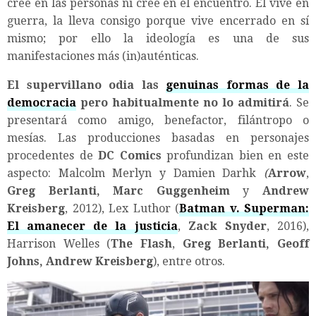
cree en las personas ni cree en el encuentro. Él vive en
guerra, la lleva consigo porque vive encerrado en sí
mismo; por ello la ideología es una de sus
manifestaciones más (in)auténticas.
El supervillano odia las
genuinas formas de la
democracia
pero habitualmente no lo admitirá
. Se
presentará como amigo, benefactor, filántropo o
mesías. Las producciones basadas en personajes
procedentes de
DC Comics
profundizan bien en este
aspecto: Malcolm Merlyn y Damien Darhk
(
Arrow
,
Greg Berlanti, Marc Guggenheim
y
Andrew
Kreisberg
, 2012), Lex Luthor (
Batman v. Superman:
El amanecer de la justicia
,
Zack Snyder
, 2016),
Harrison Welles (
The Flash
,
Greg Berlanti, Geoff
Johns, Andrew Kreisberg
), entre otros.