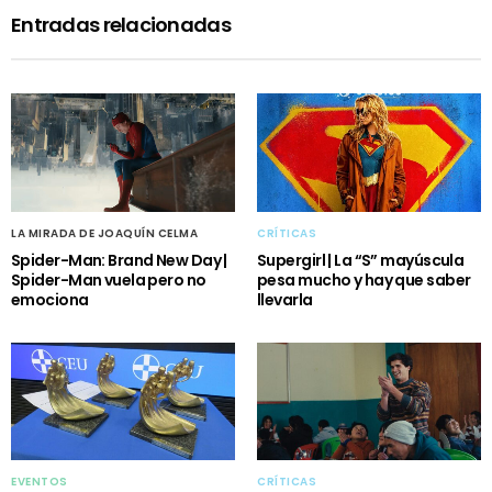
Entradas relacionadas
LA MIRADA DE JOAQUÍN CELMA
CRÍTICAS
Spider-Man: Brand New Day |
Supergirl | La “S” mayúscula
Spider-Man vuela pero no
pesa mucho y hay que saber
emociona
llevarla
EVENTOS
CRÍTICAS