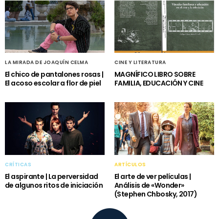
LA MIRADA DE JOAQUÍN CELMA
CINE Y LITERATURA
El chico de pantalones rosas |
MAGNÍFICO LIBRO SOBRE
El acoso escolar a flor de piel
FAMILIA, EDUCACIÓN Y CINE
CRÍTICAS
ARTÍCULOS
El aspirante | La perversidad
El arte de ver películas |
de algunos ritos de iniciación
Análisis de «Wonder»
(Stephen Chbosky, 2017)