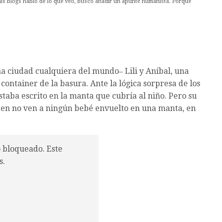
mis blogs hablo de lo que veo, busco añadir un apunte humanista. Porque
a ciudad cualquiera del mundo‒ Lili y Aníbal, una
container de la basura. Ante la lógica sorpresa de los
staba escrito en la manta que cubría al niño. Pero su
den no ven a ningún bebé envuelto en una manta, en
o bloqueado. Este
s.