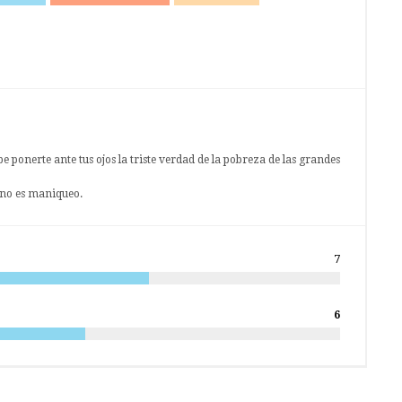
e ponerte ante tus ojos la triste verdad de la pobreza de las grandes
- no es maniqueo.
7
6