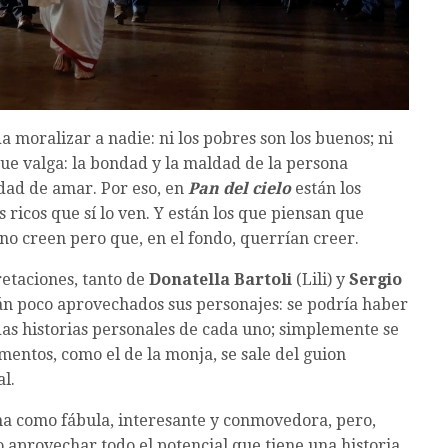
a moralizar a nadie: ni los pobres son los buenos; ni
que valga: la bondad y la maldad de la persona
dad de amar. Por eso, en
Pan del cielo
están los
 ricos que sí lo ven. Y están los que piensan que
no creen pero que, en el fondo, querrían creer.
retaciones, tanto de
Donatella Bartoli
(Lili) y
Sergio
tán poco aprovechados sus personajes: se podría haber
as historias personales de cada uno; simplemente se
mentos, como el de la monja, se sale del guion
l.
ona como fábula, interesante y conmovedora, pero,
aprovechar todo el potencial que tiene una historia