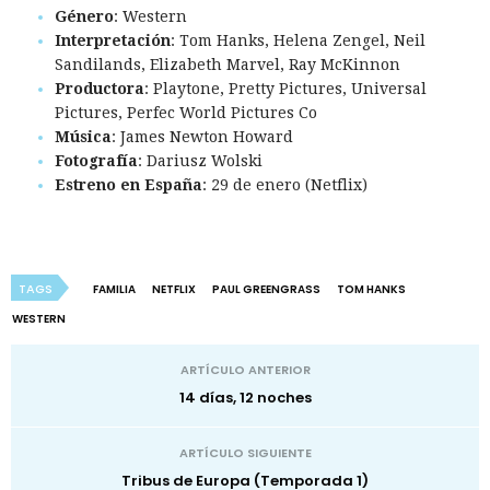
Género
: Western
Interpretación
: Tom Hanks, Helena Zengel, Neil
Sandilands, Elizabeth Marvel, Ray McKinnon
Productora
: Playtone, Pretty Pictures, Universal
Pictures, Perfec World Pictures Co
Música
: James Newton Howard
Fotografía
: Dariusz Wolski
Estreno en España
: 29 de enero (Netflix)
TAGS
FAMILIA
NETFLIX
PAUL GREENGRASS
TOM HANKS
WESTERN
ARTÍCULO ANTERIOR
14 días, 12 noches
ARTÍCULO SIGUIENTE
Tribus de Europa (Temporada 1)