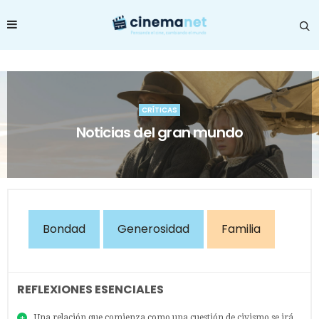
CRÍTICAS
Noticias del gran mundo
Bondad
Generosidad
Familia
REFLEXIONES ESENCIALES
Una relación que comienza como una cuestión de civismo se irá