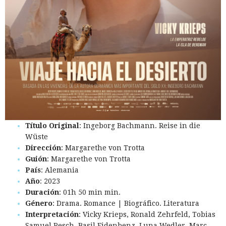
Título Original
: Ingeborg Bachmann. Reise in die
Wüste
Dirección
: Margarethe von Trotta
Guión
: Margarethe von Trotta
País
: Alemania
Año
: 2023
Duración
: 01h 50 min min.
Género
: Drama. Romance | Biográfico. Literatura
Interpretación
: Vicky Krieps, Ronald Zehrfeld, Tobias
Samuel Resch, Basil Eidenbenz, Luna Wedler, Marc