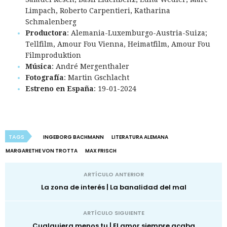
Limpach, Roberto Carpentieri, Katharina
Schmalenberg
Productora
: Alemania-Luxemburgo-Austria-Suiza;
Tellfilm, Amour Fou Vienna, Heimatfilm, Amour Fou
Filmproduktion
Música
: André Mergenthaler
Fotografía
: Martin Gschlacht
Estreno en España
: 19-01-2024
TAGS
INGEBORG BACHMANN
LITERATURA ALEMANA
MARGARETHE VON TROTTA
MAX FRISCH
ARTÍCULO ANTERIOR
La zona de interés | La banalidad del mal
ARTÍCULO SIGUIENTE
Cualquiera menos tu | El amor siempre acaba