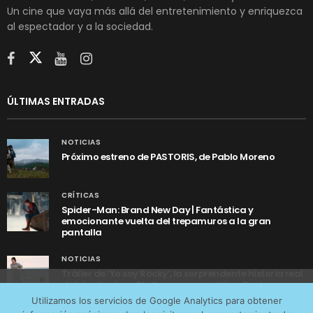
Un cine que vaya más allá del entretenimiento y enriquezca
al espectador y a la sociedad.
ÚLTIMAS ENTRADAS
NOTICIAS
Próximo estreno de PASTORIS, de Pablo Moreno
CRÍTICAS
Spider-Man: Brand New Day | Fantástica y
emocionante vuelta del trepamuros a la gran
pantalla
NOTICIAS
Tráiler de ‘Yo soy Rocky’, la sorprendente historia real
detrás de cómo Stallone se convirtió en Rocky
Utilizamos cookies anónimas de terceros para analizar el
Utilizamos los servicios de Google Analytics para obtener
tráfico web que recibimos y conocer los servicios que