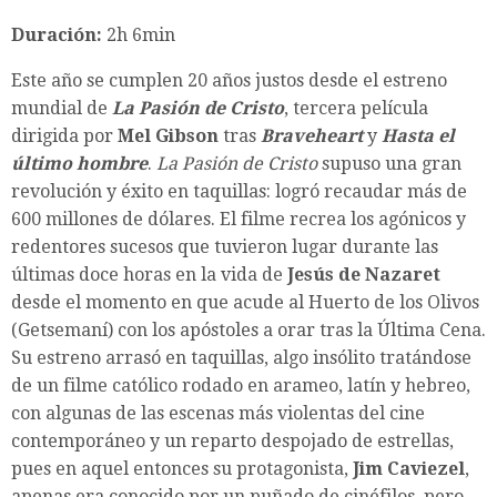
Duración:
2h 6min
Este año se cumplen 20 años justos desde el estreno
mundial de
La Pasión de Cristo
, tercera película
dirigida por
Mel Gibson
tras
Braveheart
y
Hasta el
último hombre
.
La Pasión de Cristo
supuso una gran
revolución y éxito en taquillas: logró recaudar más de
600 millones de dólares.​ El filme recrea los agónicos y
redentores sucesos que tuvieron lugar durante las
últimas doce horas en la vida de
Jesús de Nazaret
desde el momento en que acude al Huerto de los Olivos
(Getsemaní) con los apóstoles a orar tras la Última Cena.
Su estreno arrasó en taquillas, algo insólito tratándose
de un filme católico rodado en arameo, latín y hebreo,
con algunas de las escenas más violentas del cine
contemporáneo y un reparto despojado de estrellas,
pues en aquel entonces su protagonista,
Jim Caviezel
,
apenas era conocido por un puñado de cinéfilos, pero