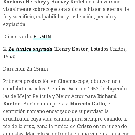
Barbara Hershey
y
Harvey Keitel
en esta versión
visualmente sobrecogedora sobre la historia eterna de
fe y sacrificio, culpabilidad y redención, pecado y
expiación.
Dónde verla:
FILMIN
2.
La túnica sagrada
(
Henry Koster
, Estados Unidos,
1953)
Duración: 2h 15min
Primera producción en Cinemascope, obtuvo cinco
candidaturas a los Premios Oscar en 1953, incluyendo
las de Mejor Película y Mejor Actor para
Richard
Burton
. Burton interpreta a
Marcelo Gallo
, el
centurión romano encargado de supervisar la
crucifixión, cuya vida cambia para siempre cuando, al
pie de la cruz, gana la túnica de
Cristo
en un juego de
apuestas. Marcelo se enfrenta en una violenta puja con