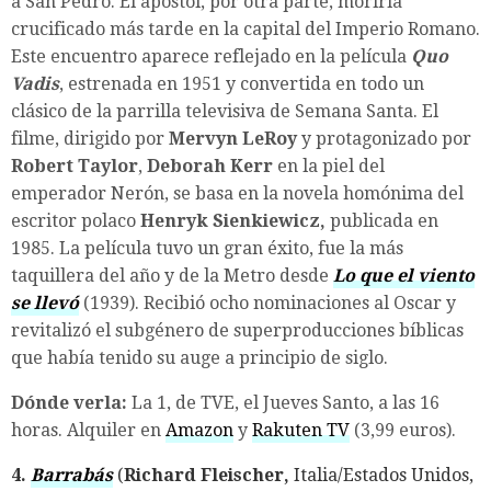
a San Pedro. El apóstol, por otra parte, moriría
crucificado más tarde en la capital del Imperio Romano.
Este encuentro aparece reflejado en la película
Quo
Vadis
, estrenada en 1951 y convertida en todo un
clásico de la parrilla televisiva de Semana Santa. El
filme, dirigido por
Mervyn LeRoy
y protagonizado por
Robert Taylor
,
Deborah Kerr
en la piel del
emperador Nerón, se basa en la novela homónima del
escritor polaco
Henryk Sienkiewicz,
publicada en
1985. La película tuvo un gran éxito, fue la más
taquillera del año y de la Metro desde
Lo que el viento
se llevó
(1939). Recibió ocho nominaciones al Oscar y
revitalizó el subgénero de superproducciones bíblicas
que había tenido su auge a principio de siglo.
Dónde verla:
La 1, de TVE, el Jueves Santo, a las 16
horas. Alquiler en
Amazon
y
Rakuten TV
(3,99 euros).
4.
Barrabás
(
Richard Fleischer,
Italia/Estados Unidos,