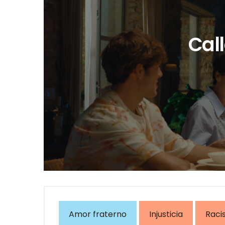
Call
Amor fraterno
Injusticia
Raci