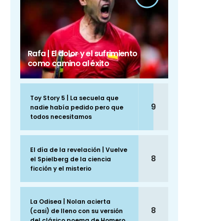
Rafa | El dolor y el sufrimiento
como camino al éxito
Toy Story 5 | La secuela que
9
nadie había pedido pero que
todos necesitamos
El día de la revelación | Vuelve
8
el Spielberg de la ciencia
ficción y el misterio
La Odisea | Nolan acierta
8
(casi) de lleno con su versión
del clásico poema de Homero