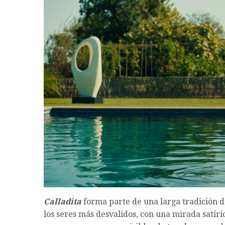
Calladita
forma parte de una larga tradición de
los seres más desvalidos, con una mirada satír