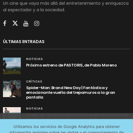
Un cine que vaya más allá del entretenimiento y enriquezca
al espectador y a la sociedad.
ÚLTIMAS ENTRADAS
NOTICIAS
Próximo estreno de PASTORIS, de Pablo Moreno
CRÍTICAS
Spider-Man: Brand New Day | Fantástica y
emocionante vuelta del trepamuros a la gran
pantalla
NOTICIAS
Tráiler de ‘Yo soy Rocky’, la sorprendente historia real
detrás de cómo Stallone se convirtió en Rocky
Utilizamos cookies anónimas de terceros para analizar el
Utilizamos los servicios de Google Analytics para obtener
tráfico web que recibimos y conocer los servicios que
información anónima sobre las visitas y el comportamiento de