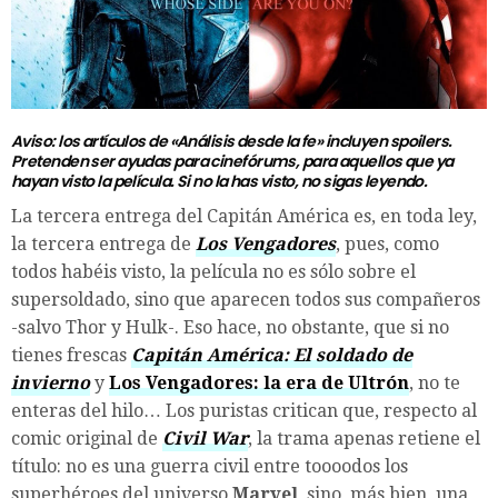
Aviso: los artículos de «Análisis desde la fe» incluyen spoilers.
Pretenden ser ayudas para cinefórums, para aquellos que ya
hayan visto la película. Si no la has visto, no sigas leyendo.
La tercera entrega del Capitán América es, en toda ley,
la tercera entrega de
Los Vengadores
, pues, como
todos habéis visto, la película no es sólo sobre el
supersoldado, sino que aparecen todos sus compañeros
-salvo Thor y Hulk-. Eso hace, no obstante, que si no
tienes frescas
Capitán América: El soldado de
invierno
y
Los Vengadores: la era de Ultrón
, no te
enteras del hilo… Los puristas critican que, respecto al
comic original de
Civil War
, la trama apenas retiene el
título: no es una guerra civil entre toooodos los
superhéroes del universo
Marvel
, sino, más bien, una