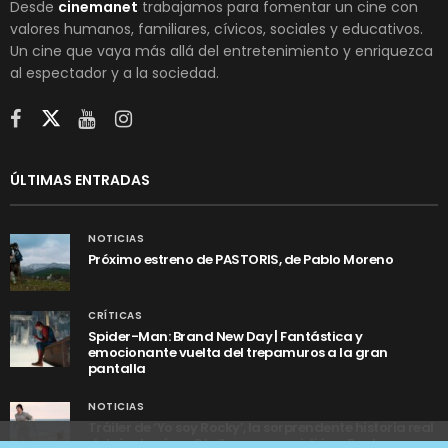
Desde
cinemanet
trabajamos para fomentar un cine con
valores humanos, familiares, cívicos, sociales y educativos.
Un cine que vaya más allá del entretenimiento y enriquezca
al espectador y a la sociedad.
ÚLTIMAS ENTRADAS
NOTICIAS
Próximo estreno de PASTORIS, de Pablo Moreno
CRÍTICAS
Spider-Man: Brand New Day | Fantástica y
emocionante vuelta del trepamuros a la gran
pantalla
NOTICIAS
Tráiler de ‘Yo soy Rocky’, la sorprendente historia real
detrás de cómo Stallone se convirtió en Rocky