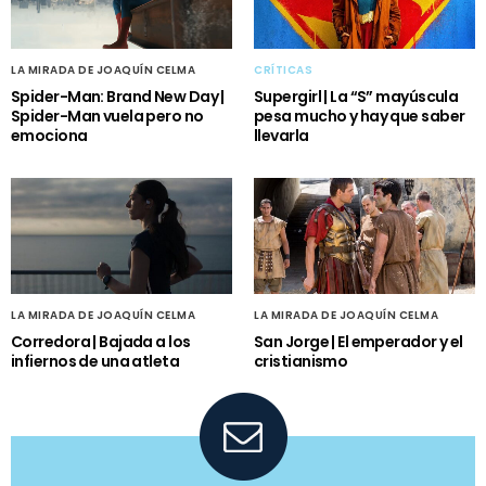
LA MIRADA DE JOAQUÍN CELMA
CRÍTICAS
Spider-Man: Brand New Day |
Supergirl | La “S” mayúscula
Spider-Man vuela pero no
pesa mucho y hay que saber
emociona
llevarla
LA MIRADA DE JOAQUÍN CELMA
LA MIRADA DE JOAQUÍN CELMA
Corredora | Bajada a los
San Jorge | El emperador y el
infiernos de una atleta
cristianismo