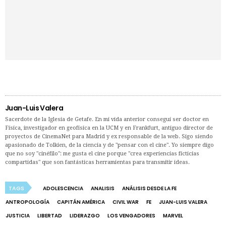
Juan-Luis Valera
Sacerdote de la Iglesia de Getafe. En mi vida anterior conseguí ser doctor en
Física, investigador en geofísica en la UCM y en Frankfurt, antiguo director de
proyectos de CinemaNet para Madrid y ex responsable de la web. Sigo siendo
apasionado de Tolkien, de la ciencia y de "pensar con el cine". Yo siempre digo
que no soy "cinéfilo": me gusta el cine porque "crea experiencias ficticias
compartidas" que son fantásticas herramientas para transmitir ideas.
TAGS
ADOLESCENCIA
ANALISIS
ANÁLISIS DESDE LA FE
ANTROPOLOGÍA
CAPITÁN AMÉRICA
CIVIL WAR
FE
JUAN-LUIS VALERA
JUSTICIA
LIBERTAD
LIDERAZGO
LOS VENGADORES
MARVEL