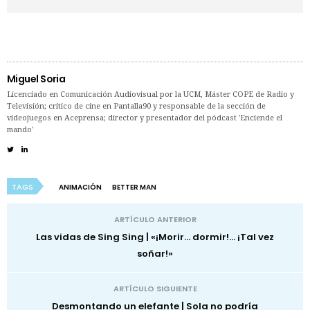
Miguel Soria
Licenciado en Comunicación Audiovisual por la UCM, Máster COPE de Radio y
Televisión; crítico de cine en Pantalla90 y responsable de la sección de
videojuegos en Aceprensa; director y presentador del pódcast 'Enciende el
mando'
TAGS
ANIMACIÓN
BETTER MAN
ARTÍCULO ANTERIOR
Las vidas de Sing Sing | «¡Morir… dormir!… ¡Tal vez
soñar!»
ARTÍCULO SIGUIENTE
Desmontando un elefante | Sola no podría