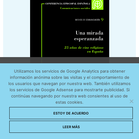
Utilizamos cookies anónimas de terceros para analizar el
Utilizamos los servicios de Google Analytics para obtener
tráfico web que recibimos y conocer los servicios que
información anónima sobre las visitas y el comportamiento de
más os interesan. Puede cambiar las preferencias y
los usuarios que navegan por nuestra web. También utilizamos
obtener más información sobre las cookies que
los servicios de Google Adsense para mostrarte publicidad. Si
continúas navegando por nuestra web consientes al uso de
utilizamos en nuestra
Política de cookies
estas cookies.
Aceptar cookies
ESTOY DE ACUERDO
No permitir cookies
LEER MÁS