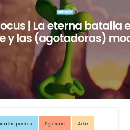
CRÍTICAS
ocus | La eterna batalla e
te y las (agotadoras) mo
 a los padres
Egoísmo
Arte