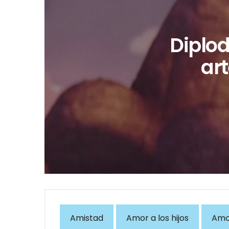
Diplod
ar
Amistad
Amor a los hijos
Amor