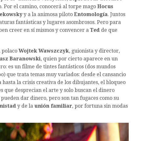
o. Por el camino, conocerá al torpe mago
Hocus
vekowsky
y a la animosa piloto
Entomología
. Juntos
turas fantásticas y lugares asombrosos. Pero para
ben creer en sí mismos y convencer a
Ted
de que
l polaco
Wojtek Wawszczyk
, guionista y director,
usz Baranowski
, quien por cierto aparece en un
o: es un filme de tintes fantásticos (dos mundos
ipo) que trata temas muy variados: desde el cansancio
hasta la crisis creativa de los dibujantes, el bloqueo
es que desprecian el arte y solo buscan el dinero
 pueden dar dinero, pero son tan fugaces como su
mistad
y de la
unión familiar
, por fortuna sin modas