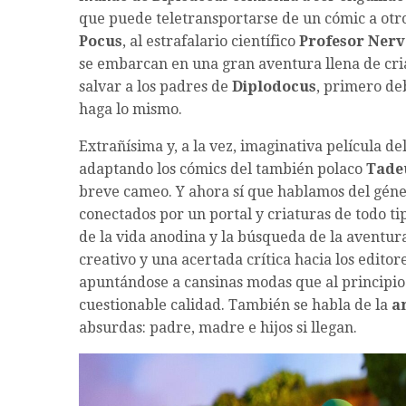
que puede teletransportarse de un cómic a otr
Pocus
, al estrafalario científico
Profesor Ner
se embarcan en una gran aventura llena de cria
salvar a los padres de
Diplodocus
, primero de
haga lo mismo.
Extrañísima y, a la vez, imaginativa película de
adaptando los cómics del también polaco
Tade
breve cameo. Y ahora sí que hablamos del géner
conectados por un portal y criaturas de todo t
de la vida anodina y la búsqueda de la aventura 
creativo y una acertada crítica hacia los editor
apuntándose a cansinas modas que al principio
cuestionable calidad. También se habla de la
a
absurdas: padre, madre e hijos si llegan.