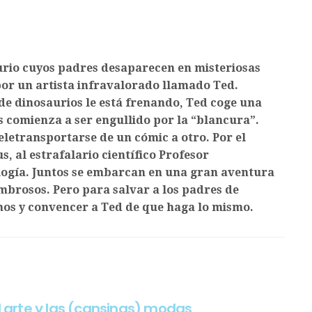
urio cuyos padres desaparecen en misteriosas
por un artista infravalorado llamado Ted.
de dinosaurios le está frenando, Ted coge una
comienza a ser engullido por la “blancura”.
letransportarse de un cómic a otro. Por el
 al estrafalario científico Profesor
ogía. Juntos se embarcan en una gran aventura
ombrosos. Pero para salvar a los padres de
mos y convencer a Ted de que haga lo mismo.
l arte y las (cansinas) modas