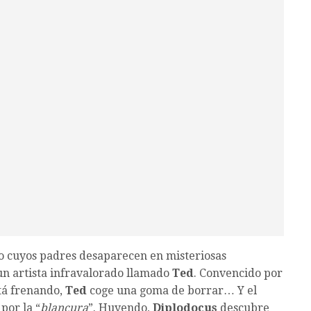
o cuyos padres desaparecen en misteriosas
un artista infravalorado llamado
Ted
. Convencido por
stá frenando,
Ted
coge una goma de borrar… Y el
por la “
blancura
”. Huyendo,
Diplodocus
descubre