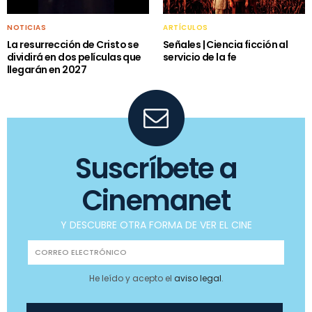
NOTICIAS
ARTÍCULOS
La resurrección de Cristo se
Señales | Ciencia ficción al
dividirá en dos películas que
servicio de la fe
llegarán en 2027
Suscríbete a
Cinemanet
Y DESCUBRE OTRA FORMA DE VER EL CINE
He leído y acepto el
aviso legal
.