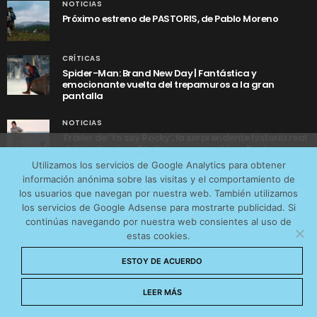
NOTICIAS
Próximo estreno de PASTORIS, de Pablo Moreno
CRÍTICAS
Spider-Man: Brand New Day | Fantástica y
emocionante vuelta del trepamuros a la gran
pantalla
NOTICIAS
Tráiler de ‘Yo soy Rocky’, la sorprendente historia real
detrás de cómo Stallone se convirtió en Rocky
Utilizamos cookies anónimas de terceros para analizar el
Utilizamos los servicios de Google Analytics para obtener
tráfico web que recibimos y conocer los servicios que
información anónima sobre las visitas y el comportamiento de
más os interesan. Puede cambiar las preferencias y
los usuarios que navegan por nuestra web. También utilizamos
obtener más información sobre las cookies que
los servicios de Google Adsense para mostrarte publicidad. Si
continúas navegando por nuestra web consientes al uso de
utilizamos en nuestra
Política de cookies
estas cookies.
AVISO LEGAL
CONTACTO
POLÍTICA DE COOKIES
Aceptar cookies
ESTOY DE ACUERDO
POLÍTICA DE PRIVACIDAD
© 2026 CinemaNet. Designed by
Prestigia
.
No permitir cookies
LEER MÁS