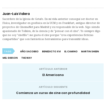
Juan-Luis Valera
Sacerdote de la Iglesia de Getafe. En mi vida anterior conseguí ser doctor en
Física, investigador en geofísica en la UCM y en Frankfurt, antiguo director de
proyectos de CinemaNet para Madrid y ex responsable de la web. Sigo siendo
apasionado de Tolkien, de la ciencia y de "pensar con el cine". Yo siempre digo
que no soy "cinéfilo": me gusta el cine porque "crea experiencias ficticias
compartidas" que son fantásticas herramientas para transmitir ideas.
TAGS
AÑO XACOBEO
BENEDICTO XVI
EL CAMINO
MARTIN SHEEN
MEL GIBSON
THE WAY
ARTÍCULO ANTERIOR
El Americano
ARTÍCULO SIGUIENTE
Comienza un curso de cine con profundidad