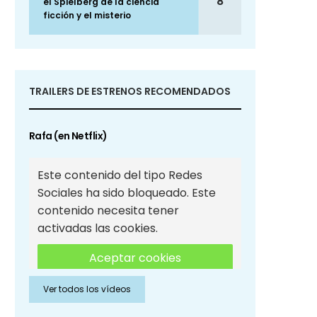
8
el Spielberg de la ciencia
ficción y el misterio
TRAILERS DE ESTRENOS RECOMENDADOS
Rafa (en Netflix)
Este contenido del tipo Redes
Sociales ha sido bloqueado. Este
contenido necesita tener
activadas las cookies.
Aceptar cookies
Ver todos los vídeos
Aceptar cookies de Redes
Sociales