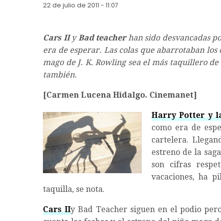
22 de julio de 2011 - 11:07
Cars II
y
Bad teacher
han sido desvancadas p
era de esperar. Las colas que abarrotaban los
mago de J. K. Rowling sea el más taquillero d
también.
[Carmen Lucena Hidalgo. Cinemanet]
Harry Potter y l
como era de esper
cartelera. Llegan
estreno de la saga
son cifras respe
vacaciones, ha pi
taquilla, se nota.
Cars II
y Bad Teacher siguen en el podio pe