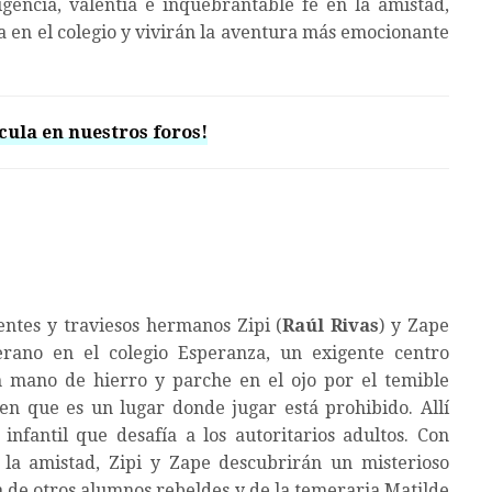
ligencia, valentía e inquebrantable fe en la amistad,
a en el colegio y vivirán la aventura más emocionante
cula en nuestros foros!
entes y traviesos hermanos Zipi (
Raúl Rivas
) y Zape
erano en el colegio Esperanza, un exigente centro
 mano de hierro y parche en el ojo por el temible
en que es un lugar donde jugar está prohibido. Allí
 infantil que desafía a los autoritarios adultos. Con
n la amistad, Zipi y Zape descubrirán un misterioso
da de otros alumnos rebeldes y de la temeraria Matilde