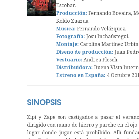
Escobar.
Producción:
Fernando Bovaira, Me
Koldo Zuazua.
Música:
Fernando Velázquez.
Fotografía:
Josu Inchaústegui.
Montaje:
Carolina Martínez Urbin
Diseño de producción:
Juan Pedro
Vestuario:
Andrea Flesch.
Distribuidora:
Buena Vista Intern
Estreno en España:
4 Octubre 201
SINOPSIS
Zipi y Zape son castigados a pasar el verano
dirigido con mano de hierro y parche en el ojo
lugar donde jugar está prohibido. Allí fundar