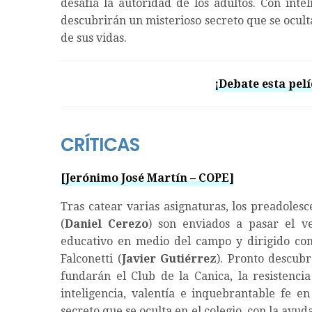
desafía la autoridad de los adultos. Con inte
descubrirán un misterioso secreto que se ocult
de sus vidas.
¡Debate esta pelí
CRÍTICAS
[Jerónimo José Martín – COPE]
Tras catear varias asignaturas, los preadolesc
(
Daniel Cerezo
) son enviados a pasar el v
educativo en medio del campo y dirigido con
Falconetti (
Javier Gutiérrez
). Pronto descubr
fundarán el Club de la Canica, la resistencia
inteligencia, valentía e inquebrantable fe e
secreto que se oculta en el colegio, con la ayu