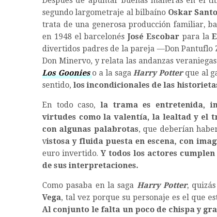
Después de apuntar buenas maneras en el th
segundo largometraje al bilbaíno
Oskar Santo
trata de una generosa producción familiar, ba
en 1948 el barcelonés
José Escobar
para la
E
divertidos padres de la pareja —Don Pantuflo Z
Don Minervo, y relata las andanzas veraniegas
Los Goonies
o a la saga
Harry Potter
que al g
sentido,
los incondicionales de las historiet
En todo caso,
la trama es entretenida, in
virtudes como la valentía, la lealtad y el t
con algunas palabrotas
, que deberían haber
v
istosa y fluida puesta en escena, con imag
euro invertido.
Y todos los actores cumplen 
de sus interpretaciones.
Como pasaba en la saga
Harry Potter
, quizá
Vega
, tal vez porque su personaje es el que 
Al conjunto le falta un poco de chispa y gr