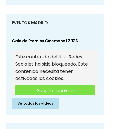
EVENTOS MADRID
Gala de Premios Cinemanet 2026
Este contenido del tipo Redes
Sociales ha sido bloqueado. Este
contenido necesita tener
activadas las cookies.
Aceptar cookies
Ver todos los vídeos
Aceptar cookies de Redes
Sociales