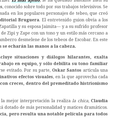
riller
El mal ajeno
, le ha quedado bastante bien su
s
, conocido sobre todo por sus trabajos televisivos. Se
sada en los populares personajes de tebeo, que creó
ditorial Bruguera
. El entretenido guion obvia a los
apatilla y su esposa Jaimita— y a su sufrido profesor
 de Zipi y Zape con un tono y un estilo más cercano a
amberro desmelene de los tebeos de Escobar. En este
as se echarán las manos a la cabeza.
cluye situaciones y diálogos hilarantes, exalta
rabajo en equipo, y sólo debilita su tono familiar
se evitado. Por su parte,
Oskar Santos
articula una
inativos efectos visuales
, en la que aprovecha cada
con creces, dentro del premeditado histrionismo
s la mejor interpretación la realiza
la chica
,
Claudia
está dotado de más personalidad y matices dramáticos.
acia, pero resulta una notable película para todos