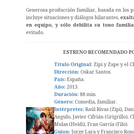
Generosa producción familiar, basada en los p
incluye situaciones y diálogos hilarantes,
exalt
en equipo, y sólo debilita su tono famil
evitado.
ESTRENO RECOMENDADO P
Título Original:
Zipi y Zape y el C
Dirección:
Oskar Santos.
País:
España.
Año:
2013.
Duración:
88 min.
Género:
Comedia, familiar.
Intérpretes:
Raúl Rivas (Zipi), Dan
Angulo, Javier Cifrián (Grigrillo), 
Mulas (Heidi), Fran García (Filo).
Guion:
Jorge Lara y Francisco Ronc