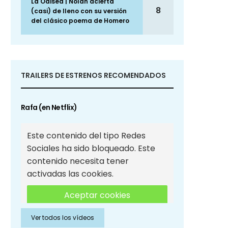
La Odisea | Nolan acierta
8
(casi) de lleno con su versión
del clásico poema de Homero
TRAILERS DE ESTRENOS RECOMENDADOS
Rafa (en Netflix)
Este contenido del tipo Redes
Sociales ha sido bloqueado. Este
contenido necesita tener
activadas las cookies.
Aceptar cookies
Ver todos los vídeos
Aceptar cookies de Redes
Sociales