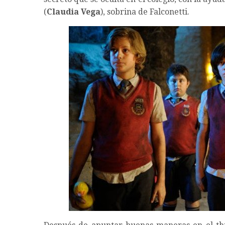
(
Claudia Vega
), sobrina de Falconetti.