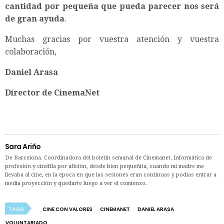
cantidad por pequeña que pueda parecer nos será
de gran ayuda
.
Muchas gracias por vuestra atención y vuestra
colaboración,
Daniel Arasa
Director de CinemaNet
Sara Ariño
De Barcelona. Coordinadora del boletín semanal de Cinemanet. Informática de
profesión y cinéfila por afición, desde bien pequeñita, cuando mi madre me
llevaba al cine, en la época en que las sesiones eran continuas y podías entrar a
media proyección y quedarte luego a ver el comienzo.
TAGS
CINE CON VALORES
CINEMANET
DANIEL ARASA
VOLUNTARIADO