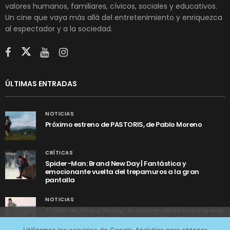
valores humanos, familiares, cívicos, sociales y educativos.
Un cine que vaya más allá del entretenimiento y enriquezca
al espectador y a la sociedad.
ÚLTIMAS ENTRADAS
NOTICIAS
Próximo estreno de PASTORIS, de Pablo Moreno
CRÍTICAS
Spider-Man: Brand New Day | Fantástica y
emocionante vuelta del trepamuros a la gran
pantalla
NOTICIAS
Tráiler de ‘Yo soy Rocky’, la sorprendente historia real
detrás de cómo Stallone se convirtió en Rocky
Utilizamos cookies anónimas de terceros para analizar el