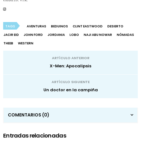
esfuerzo. VTR.
TAGS
AVENTURAS
BEDUINOS
CLINT EASTWOOD
DESIERTO
JACIR EID
JOHN FORD
JORDANIA
LOBO
NAJI ABU NOWAR
NÓMADAS
THEEB
WESTERN
ARTÍCULO ANTERIOR
X-Men: Apocalipsis
ARTÍCULO SIGUIENTE
Un doctor en la campiña
COMENTARIOS
(0)
Entradas relacionadas