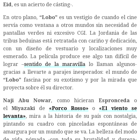
Eid
, es un acierto de cásting-.
En otro plano,
“Lobo”
es un vestigio de cuando el cine
servía como ventana a otros mundos sin necesidad de
pantallas verdes ni excesivo CGI. La Jordania de las
tribus beduinas está retratada con cariño y dedicación,
con un diseño de vestuario y localizaciones muy
esmerado. La película produce ese algo tan difícil de
lograr –
sentido de la maravilla
lo llaman algunos-
gracias a llevarte a parajes inesperados: el mundo de
“Lobo”
fascina por su exotismo y por la mirada que
proyecta sobre él su director.
Naji Abu Nowar
, como hicieran
Espronceda
o
el
Miyazaki
de
«Porco Rosso»
o
«El viento se
levanta»
, mira a la historia de su país con nostalgia,
pintando su cuadro con pinceladas espontáneas de
amargura por un mundo que se va. La belleza del modo
de vida nómada -con toda su brutalidad y dureza-