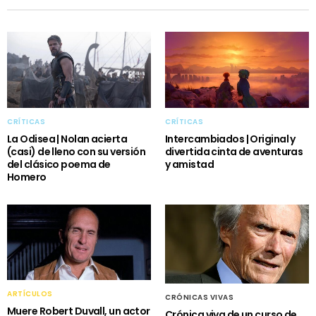
CRÍTICAS
CRÍTICAS
La Odisea | Nolan acierta
Intercambiados | Original y
(casi) de lleno con su versión
divertida cinta de aventuras
del clásico poema de
y amistad
Homero
ARTÍCULOS
CRÓNICAS VIVAS
Muere Robert Duvall, un actor
Crónica viva de un curso de