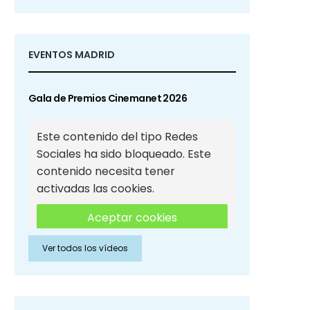
EVENTOS MADRID
Gala de Premios Cinemanet 2026
Este contenido del tipo Redes
Sociales ha sido bloqueado. Este
contenido necesita tener
activadas las cookies.
Aceptar cookies
Ver todos los vídeos
Aceptar cookies de Redes
Sociales