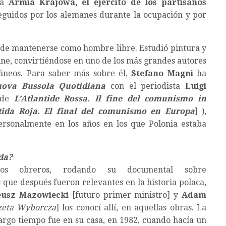
 la
Armia Krajowa, el ejército de los partisanos
eguidos por los alemanes durante la ocupación y por
d de mantenerse como hombre libre. Estudió pintura y
cine, convirtiéndose en uno de los más grandes autores
áneos. Para saber más sobre él,
Stefano Magni
ha
ova Bussola Quotidiana
con el periodista
Luigi
 de
L’Atlantide Rossa. Il fine del comunismo in
tida Roja. El final del comunismo en Europa
] ),
ersonalmente en los años en los que Polonia estaba
da?
los obreros, rodando su documental sobre
s que después fueron relevantes en la historia polaca,
usz Mazowiecki
[futuro primer ministro] y
Adam
zeta Wyborcza
] los conocí allí, en aquellas obras. La
rgo tiempo fue en su casa, en 1982, cuando hacía un