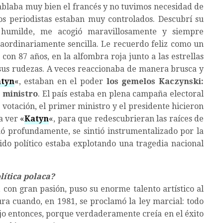
ablaba muy bien el francés y no tuvimos necesidad de
os periodistas estaban muy controlados. Descubrí su
 humilde, me acogió maravillosamente y siempre
aordinariamente sencilla. Le recuerdo feliz como un
 con 87 años, en la alfombra roja junto a las estrellas
a sus rudezas. A veces reaccionaba de manera brusca y
tyn
«
, estaban en el poder
los gemelos Kaczynski:
r ministro
. El país estaba en plena campaña electoral
a votación, el primer ministro y el presidente hicieron
a ver
«
Katyn
«
, para que redescubrieran las raíces de
gnó profundamente, se sintió instrumentalizado por la
do político estaba explotando una tragedia nacional
lítica polaca?
 con gran pasión, puso su enorme talento artístico al
ra cuando, en 1981, se proclamó la ley marcial: todo
jo entonces, porque verdaderamente creía en el éxito