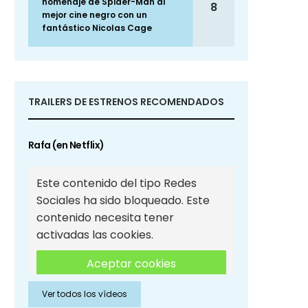
homenaje de Spider-Man al
8
mejor cine negro con un
fantástico Nicolas Cage
TRAILERS DE ESTRENOS RECOMENDADOS
Rafa (en Netflix)
Este contenido del tipo Redes
Sociales ha sido bloqueado. Este
contenido necesita tener
activadas las cookies.
Aceptar cookies
Ver todos los vídeos
Aceptar cookies de Redes
Sociales