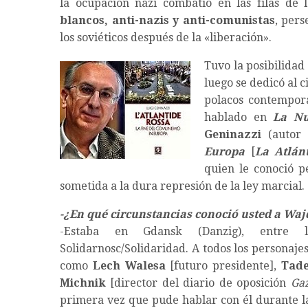
la ocupación nazi combatió en las filas de
blancos, anti-nazis y anti-comunistas
, pers
los soviéticos después de la «liberación».
Tuvo la posibilida
luego se dedicó al 
polacos contempor
hablado en
La Nu
Geninazzi
(autor
Europa
[
La Atlán
quien le conoció p
sometida a la dura represión de la ley marcial.
-¿En qué circunstancias conoció usted a Waj
-Estaba en Gdansk (Danzig), entre 
Solidarnosc/Solidaridad. A todos los personaje
como
Lech Walesa
[futuro presidente],
Tade
Michnik
[director del diario de oposición
Ga
primera vez que pude hablar con él durante la