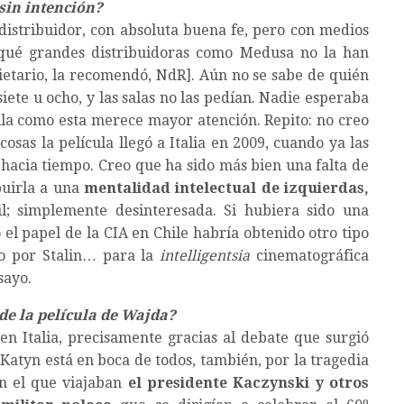
 sin intención?
istribuidor, con absoluta buena fe, pero con medios
qué grandes distribuidoras como Medusa no la han
pietario, la recomendó, NdR]. Aún no se sabe de quién
siete u ocho, y las salas no las pedían. Nadie esperaba
cula como esta merece mayor atención. Repito: no creo
osas la película llegó a Italia en 2009, cuando ya las
 hacia tiempo. Creo que ha sido más bien una falta de
buirla a una
mentalidad intelectual de izquierdas,
il; simplemente desinteresada. Si hubiera sido una
 el papel de la CIA en Chile habría obtenido otro tipo
bo por Stalin… para la
intelligentsia
cinematográfica
sayo.
de la película de Wajda?
en Italia, precisamente gracias al debate que surgió
 Katyn está en boca de todos, también, por la tragedia
n el que viajaban
el presidente Kaczynski y otros