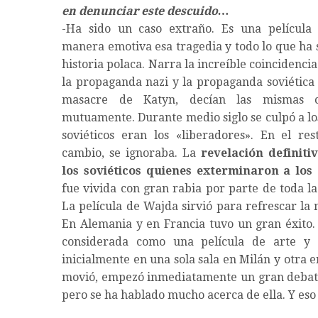
en denunciar este descuido…
-Ha sido un caso extraño. Es una película
manera emotiva esa tragedia y todo lo que ha s
historia polaca. Narra la increíble coincidenci
la propaganda nazi y la propaganda soviética 
masacre de Katyn, decían las mismas c
mutuamente. Durante medio siglo se culpó a los
soviéticos eran los «liberadores». En el re
cambio, se ignoraba. La
revelación definiti
los soviéticos quienes exterminaron a los 
fue vivida con gran rabia por parte de toda la
La película de Wajda sirvió para refrescar la
En Alemania y en Francia tuvo un gran éxito. 
considerada como una película de arte y en
inicialmente en una sola sala en Milán y otra 
movió, empezó inmediatamente un gran debate y
pero se ha hablado mucho acerca de ella. Y eso 