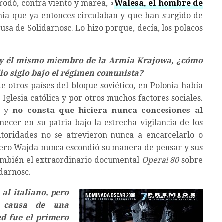
 rodó, contra viento y marea,
«
Walesa, el hombre de
nia que ya entonces circulaban y que han surgido de
usa de Solidarnosc. Lo hizo porque, decía, los polacos
jo y él mismo miembro de la Armia Krajowa, ¿cómo
io siglo bajo el régimen comunista?
e otros países del bloque soviético, en Polonia había
Iglesia católica y por otros muchos factores sociales.
z y
no consta que hiciera nunca concesiones al
ecer en su patria bajo la estrecha vigilancia de los
utoridades no se atrevieron nunca a encarcelarlo o
Pero Wajda nunca escondió su manera de pensar y sus
ambién el extraordinario documental
Operai 80
sobre
idarnosc.
al italiano, pero
a causa de una
ed fue el primero