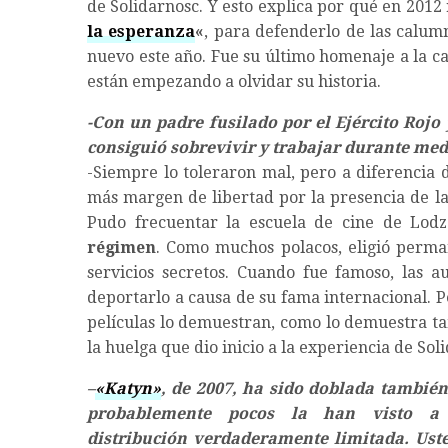
de Solidarnosc. Y esto explica por qué en 2012
la esperanza
«
, para defenderlo de las calum
nuevo este año. Fue su último homenaje a la ca
están empezando a olvidar su historia.
-Con un padre fusilado por el Ejército Ro
consiguió sobrevivir y trabajar durante med
-Siempre lo toleraron mal, pero a diferencia d
más margen de libertad por la presencia de la 
Pudo frecuentar la escuela de cine de Lod
régimen
. Como muchos polacos, eligió perman
servicios secretos. Cuando fue famoso, las a
deportarlo a causa de su fama internacional. 
películas lo demuestran, como lo demuestra t
la huelga que dio inicio a la experiencia de Sol
–
«Katyn»
, de 2007, ha sido doblada también 
probablemente pocos la han visto 
distribución verdaderamente limitada. Ust