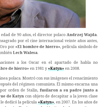
 edad de 90 años, el director polaco
Andrzej Wajda
.
nsagrado por el cine internacional veinte años antes,
 Oro por
«El hombre de hierro»
, película símbolo de
también
Lech Walesa
.
naciones a los Oscar en el apartado de habla no
bre de hierro»
en 1981 y
«Katyn»
en 2008.
ánea polaca. Mostró con sus imágenes el renacimiento
después del régimen comunista. Él mismo encarna una
, por orden de Stalin,
fusilaron a su padre junto a
sque de Katyn
con objeto de decapitar a la joven clase
 le dedicó la película
«Katyn»
, en 2007. En los años de