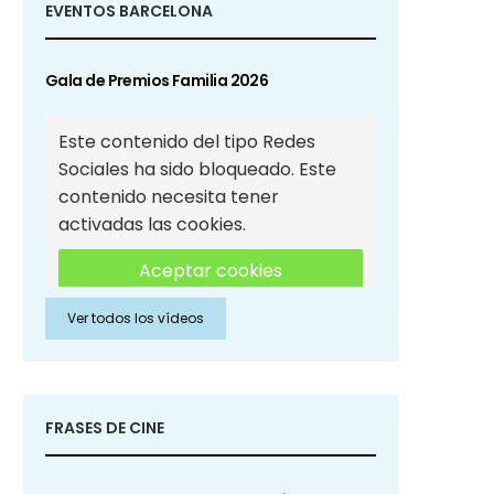
EVENTOS BARCELONA
Gala de Premios Familia 2026
Este contenido del tipo Redes
Sociales ha sido bloqueado. Este
contenido necesita tener
activadas las cookies.
Aceptar cookies
Ver todos los vídeos
Aceptar cookies de Redes
Sociales
FRASES DE CINE