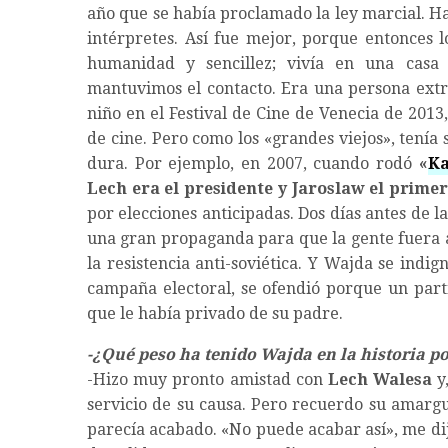
año que se había proclamado la ley marcial. H
intérpretes. Así fue mejor, porque entonces l
humanidad y sencillez; vivía en una casa
mantuvimos el contacto. Era una persona extr
niño en el Festival de Cine de Venecia de 2013,
de cine. Pero como los «grandes viejos», tení
dura. Por ejemplo, en 2007, cuando rodó
«
Ka
Lech era el presidente y Jaroslaw el prime
por elecciones anticipadas. Dos días antes de l
una gran propaganda para que la gente fuera 
la resistencia anti-soviética. Y Wajda se indi
campaña electoral, se ofendió porque un parti
que le había privado de su padre.
-¿Qué peso ha tenido Wajda en la historia po
-Hizo muy pronto amistad con
Lech Walesa
y,
servicio de su causa. Pero recuerdo su amargu
parecía acabado. «No puede acabar así», me di