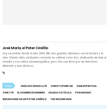
José María, el Pater Cinéfilo
Soy sacerdote desde el año 2009. Mis dos grandes aficiones son la lectura y el
cine. Siendo niño, mi ilusión consistía en cultivar estas dos, dedicando mi vida al
estudio y a la crítica cinematográfica, pero Dios me llevó por un derrotero
diferente y más dichoso.
TAGS
ANÁLISIS DESDE LA FE
CHRISTOPHER LEE
CINE ESPIRITUAL
CINE Y FE
EL HOMBRE DE MIMBRE
IGLESIA CATÓLICA
PAGANISMO
REFLEXIONES DE UN PATER CINÉFILO
THE WICKER MAN