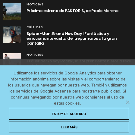
NOTICIAS
Próximo estreno de PASTORIS, de Pablo Moreno
CRÍTICAS
Spider-Man: Brand New Day | Fantástica y
emocionante vuelta del trepamuros a la gran
pantalla
NOTICIAS
Tráiler de ‘Yo soy Rocky’, la sorprendente historia real
detrás de cómo Stallone se convirtió en Rocky
Utilizamos cookies anónimas de terceros para analizar el
Utilizamos los servicios de Google Analytics para obtener
tráfico web que recibimos y conocer los servicios que
información anónima sobre las visitas y el comportamiento de
más os interesan. Puede cambiar las preferencias y
los usuarios que navegan por nuestra web. También utilizamos
obtener más información sobre las cookies que
los servicios de Google Adsense para mostrarte publicidad. Si
continúas navegando por nuestra web consientes al uso de
utilizamos en nuestra
Política de cookies
estas cookies.
AVISO LEGAL
CONTACTO
POLÍTICA DE COOKIES
Aceptar cookies
ESTOY DE ACUERDO
POLÍTICA DE PRIVACIDAD
© 2026 CinemaNet. Designed by
Prestigia
.
No permitir cookies
LEER MÁS