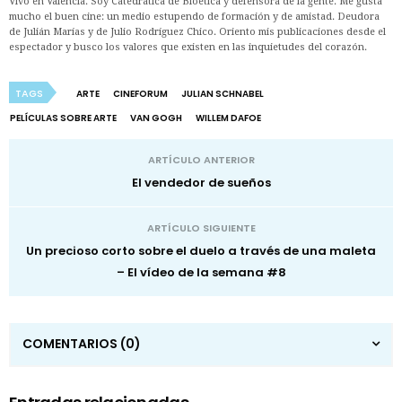
Vivo en Valencia. Soy Catedrática de Bioética y defensora de la gente. Me gusta
mucho el buen cine: un medio estupendo de formación y de amistad. Deudora
de Julián Marías y de Julio Rodríguez Chico. Oriento mis publicaciones desde el
espectador y busco los valores que existen en las inquietudes del corazón.
TAGS
ARTE
CINEFORUM
JULIAN SCHNABEL
PELÍCULAS SOBRE ARTE
VAN GOGH
WILLEM DAFOE
ARTÍCULO ANTERIOR
El vendedor de sueños
ARTÍCULO SIGUIENTE
Un precioso corto sobre el duelo a través de una maleta
– El vídeo de la semana #8
COMENTARIOS
(0)