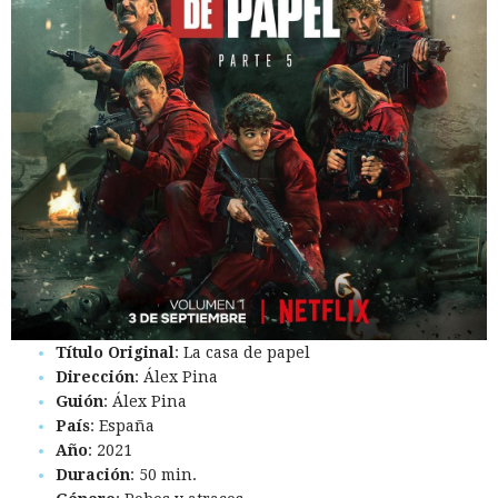
Título Original
: La casa de papel
Dirección
: Álex Pina
Guión
: Álex Pina
País
: España
Año
: 2021
Duración
: 50 min.