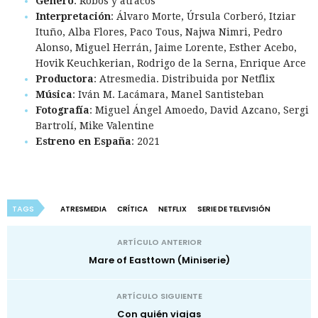
Género
: Robos y atracos
Interpretación
: Álvaro Morte, Úrsula Corberó, Itziar
Ituño, Alba Flores, Paco Tous, Najwa Nimri, Pedro
Alonso, Miguel Herrán, Jaime Lorente, Esther Acebo,
Hovik Keuchkerian, Rodrigo de la Serna, Enrique Arce
Productora
: Atresmedia. Distribuida por Netflix
Música
: Iván M. Lacámara, Manel Santisteban
Fotografía
: Miguel Ángel Amoedo, David Azcano, Sergi
Bartrolí, Mike Valentine
Estreno en España
: 2021
TAGS
ATRESMEDIA
CRÍTICA
NETFLIX
SERIE DE TELEVISIÓN
ARTÍCULO ANTERIOR
Mare of Easttown (Miniserie)
ARTÍCULO SIGUIENTE
Con quién viajas