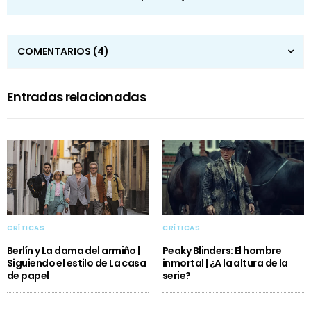
COMENTARIOS
(4)
Entradas relacionadas
CRÍTICAS
CRÍTICAS
Berlín y La dama del armiño |
Peaky Blinders: El hombre
Siguiendo el estilo de La casa
inmortal | ¿A la altura de la
de papel
serie?