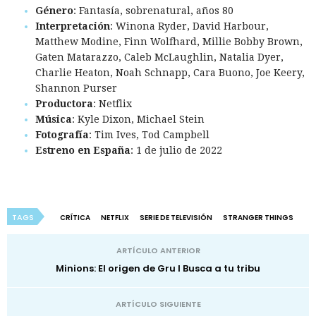
Género
: Fantasía, sobrenatural, años 80
Interpretación
: Winona Ryder, David Harbour,
Matthew Modine, Finn Wolfhard, Millie Bobby Brown,
Gaten Matarazzo, Caleb McLaughlin, Natalia Dyer,
Charlie Heaton, Noah Schnapp, Cara Buono, Joe Keery,
Shannon Purser
Productora
: Netflix
Música
: Kyle Dixon, Michael Stein
Fotografía
: Tim Ives, Tod Campbell
Estreno en España
: 1 de julio de 2022
TAGS
CRÍTICA
NETFLIX
SERIE DE TELEVISIÓN
STRANGER THINGS
ARTÍCULO ANTERIOR
Minions: El origen de Gru I Busca a tu tribu
ARTÍCULO SIGUIENTE