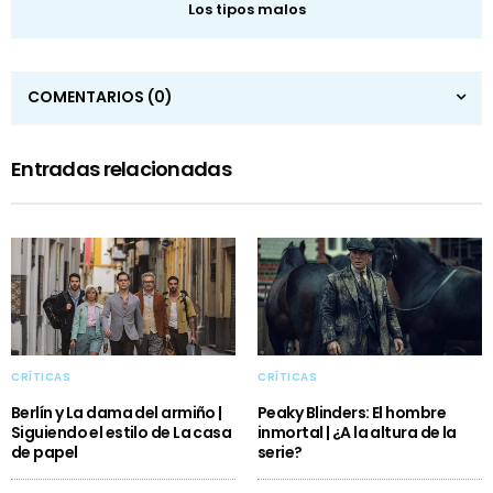
Los tipos malos
COMENTARIOS
(0)
Entradas relacionadas
CRÍTICAS
CRÍTICAS
Berlín y La dama del armiño |
Peaky Blinders: El hombre
Siguiendo el estilo de La casa
inmortal | ¿A la altura de la
de papel
serie?