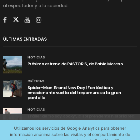
al espectador y a la sociedad.
ÚLTIMAS ENTRADAS
NOTICIAS
Próximo estreno de PASTORIS, de Pablo Moreno
CRÍTICAS
Spider-Man: Brand New Day | Fantástica y
emocionante vuelta del trepamuros a la gran
pantalla
NOTICIAS
Tráiler de ‘Yo soy Rocky’, la sorprendente historia real
detrás de cómo Stallone se convirtió en Rocky
Utilizamos cookies anónimas de terceros para analizar el
Utilizamos los servicios de Google Analytics para obtener
tráfico web que recibimos y conocer los servicios que
información anónima sobre las visitas y el comportamiento de
más os interesan. Puede cambiar las preferencias y