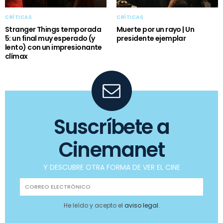
CRÍTICAS
CRÍTICAS
Stranger Things temporada
Muerte por un rayo | Un
5: un final muy esperado (y
presidente ejemplar
lento) con un impresionante
clímax
Suscríbete a
Cinemanet
Y DESCUBRE OTRA FORMA DE VER EL CINE
He leído y acepto el
aviso legal
.