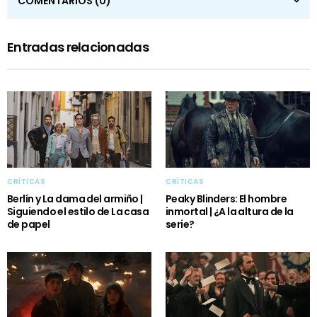
COMENTARIOS
(0)
Entradas relacionadas
CRÍTICAS
CRÍTICAS
Berlín y La dama del armiño |
Peaky Blinders: El hombre
Siguiendo el estilo de La casa
inmortal | ¿A la altura de la
de papel
serie?