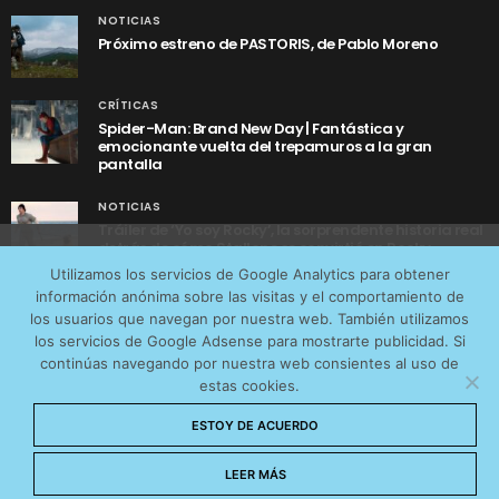
NOTICIAS
Próximo estreno de PASTORIS, de Pablo Moreno
CRÍTICAS
Spider-Man: Brand New Day | Fantástica y
emocionante vuelta del trepamuros a la gran
pantalla
NOTICIAS
Tráiler de ‘Yo soy Rocky’, la sorprendente historia real
detrás de cómo Stallone se convirtió en Rocky
Utilizamos cookies anónimas de terceros para analizar el
Utilizamos los servicios de Google Analytics para obtener
tráfico web que recibimos y conocer los servicios que
información anónima sobre las visitas y el comportamiento de
más os interesan. Puede cambiar las preferencias y
los usuarios que navegan por nuestra web. También utilizamos
obtener más información sobre las cookies que
los servicios de Google Adsense para mostrarte publicidad. Si
continúas navegando por nuestra web consientes al uso de
utilizamos en nuestra
Política de cookies
estas cookies.
AVISO LEGAL
CONTACTO
POLÍTICA DE COOKIES
Aceptar cookies
ESTOY DE ACUERDO
POLÍTICA DE PRIVACIDAD
© 2026 CinemaNet. Designed by
Prestigia
.
No permitir cookies
LEER MÁS