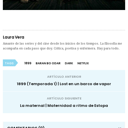
Laura Vera
Amante de las series y del cine desde los inicios de los tiempos. La filosofía me
acompaña en cada paso que doy. Crítica, poetisa y enfermera. Hay para todo.
TAGS
1899
BARAN BO ODAR
DARK
NETFLIX
ARTÍCULO ANTERIOR
1899 (Temporada 1) | Lost en un barco de vapor
ARTÍCULO SIGUIENTE
La maternal | Maternidad a ritmo de Estopa