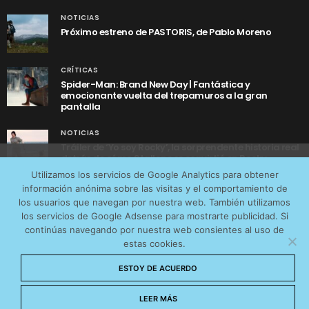
NOTICIAS
Próximo estreno de PASTORIS, de Pablo Moreno
CRÍTICAS
Spider-Man: Brand New Day | Fantástica y
emocionante vuelta del trepamuros a la gran
pantalla
NOTICIAS
Tráiler de ‘Yo soy Rocky’, la sorprendente historia real
detrás de cómo Stallone se convirtió en Rocky
Utilizamos cookies anónimas de terceros para analizar el
Utilizamos los servicios de Google Analytics para obtener
tráfico web que recibimos y conocer los servicios que
información anónima sobre las visitas y el comportamiento de
más os interesan. Puede cambiar las preferencias y
los usuarios que navegan por nuestra web. También utilizamos
obtener más información sobre las cookies que
los servicios de Google Adsense para mostrarte publicidad. Si
continúas navegando por nuestra web consientes al uso de
utilizamos en nuestra
Política de cookies
estas cookies.
AVISO LEGAL
CONTACTO
POLÍTICA DE COOKIES
Aceptar cookies
ESTOY DE ACUERDO
POLÍTICA DE PRIVACIDAD
© 2026 CinemaNet. Designed by
Prestigia
.
No permitir cookies
LEER MÁS