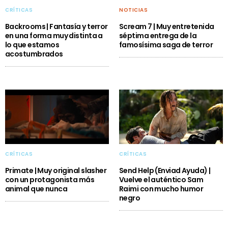
CRÍTICAS
NOTICIAS
Backrooms | Fantasía y terror
Scream 7 | Muy entretenida
en una forma muy distinta a
séptima entrega de la
lo que estamos
famosísima saga de terror
acostumbrados
CRÍTICAS
CRÍTICAS
Primate | Muy original slasher
Send Help (Enviad Ayuda) |
con un protagonista más
Vuelve el auténtico Sam
animal que nunca
Raimi con mucho humor
negro