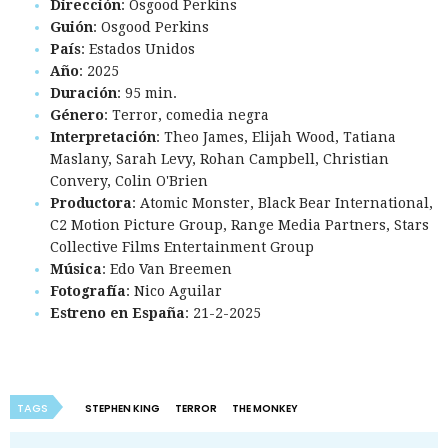
Dirección
: Osgood Perkins
Guión
: Osgood Perkins
País
: Estados Unidos
Año
: 2025
Duración
: 95 min.
Género
: Terror, comedia negra
Interpretación
: Theo James, Elijah Wood, Tatiana
Maslany, Sarah Levy, Rohan Campbell, Christian
Convery, Colin O'Brien
Productora
: Atomic Monster, Black Bear International,
C2 Motion Picture Group, Range Media Partners, Stars
Collective Films Entertainment Group
Música
: Edo Van Breemen
Fotografía
: Nico Aguilar
Estreno en España
: 21-2-2025
TAGS
STEPHEN KING
TERROR
THE MONKEY