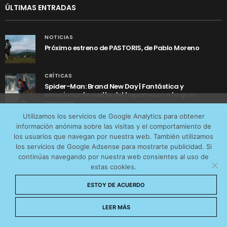
ÚLTIMAS ENTRADAS
NOTICIAS
Próximo estreno de PASTORIS, de Pablo Moreno
CRÍTICAS
Spider-Man: Brand New Day | Fantástica y
emocionante vuelta del trepamuros a la gran
pantalla
Utilizamos cookies anónimas de terceros para analizar el
Utilizamos los servicios de Google Analytics para obtener
tráfico web que recibimos y conocer los servicios que
NOTICIAS
información anónima sobre las visitas y el comportamiento de
Tráiler de ‘Yo soy Rocky’, la sorprendente historia real
más os interesan. Puede cambiar las preferencias y
los usuarios que navegan por nuestra web. También utilizamos
detrás de cómo Stallone se convirtió en Rocky
obtener más información sobre las cookies que
los servicios de Google Adsense para mostrarte publicidad. Si
continúas navegando por nuestra web consientes al uso de
utilizamos en nuestra
Política de cookies
estas cookies.
Aceptar cookies
ESTOY DE ACUERDO
No permitir cookies
LEER MÁS
AVISO LEGAL
CONTACTO
POLÍTICA DE COOKIES
POLÍTICA DE PRIVACIDAD