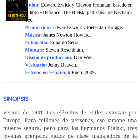
Guión:
Edward Zwick y Clayton Frohman; basado en
el libro «Defiance: The Bielski partisans» de Nechama
Tec.
Producción:
Edward Zwick y Pieter Jan Brugge.
Música:
J
ames Newton Howard.
Fotografía:
Eduardo Serra.
Montaje:
Steven Rosenblum.
Diseño de producción:
Dan Weil.
Vestuario:
Jenny Beavan.
Estreno en España:
9 Enero 2009.
SINOPSIS
Verano de 1941. Los ejércitos de Hitler avanzan por
Europa. Para millones de personas, eso supone una
muerte segura, pero para los hermanos Bielski, tres
jóvenes granjeros judíos de clase trabajadora de la