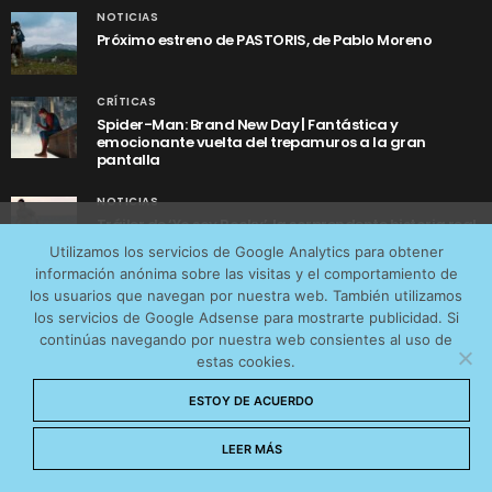
NOTICIAS
Próximo estreno de PASTORIS, de Pablo Moreno
CRÍTICAS
Spider-Man: Brand New Day | Fantástica y
emocionante vuelta del trepamuros a la gran
pantalla
NOTICIAS
Tráiler de ‘Yo soy Rocky’, la sorprendente historia real
Utilizamos cookies anónimas de terceros para analizar el
detrás de cómo Stallone se convirtió en Rocky
Utilizamos los servicios de Google Analytics para obtener
tráfico web que recibimos y conocer los servicios que
información anónima sobre las visitas y el comportamiento de
más os interesan. Puede cambiar las preferencias y
los usuarios que navegan por nuestra web. También utilizamos
obtener más información sobre las cookies que
los servicios de Google Adsense para mostrarte publicidad. Si
continúas navegando por nuestra web consientes al uso de
utilizamos en nuestra
Política de cookies
estas cookies.
Aceptar cookies
AVISO LEGAL
CONTACTO
POLÍTICA DE COOKIES
ESTOY DE ACUERDO
POLÍTICA DE PRIVACIDAD
No permitir cookies
LEER MÁS
© 2026 CinemaNet. Designed by
Prestigia
.