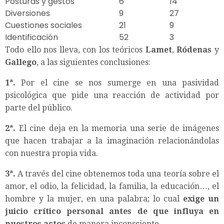
Posturas y gestos
6
14
Diversiones
9
27
Cuestiones sociales
21
9
Identificación
52
3
Todo ello nos lleva, con los teóricos
Lamet
,
Ródenas
y
Gallego
, a las siguientes conclusiones:
1ª.
Por el cine se nos sumerge en una pasividad
psicológica que pide una reacción de actividad por
parte del público.
2ª.
El cine deja en la memoria una serie de imágenes
que hacen trabajar a la imaginación relacionándolas
con nuestra propia vida.
3ª.
A través del cine obtenemos toda una teoría sobre el
amor, el odio, la felicidad, la familia, la educación…, el
hombre y la mujer, en una palabra; lo cual
exige un
juicio crítico personal antes de que influya en
nuestros actos
de manera inconsciente.