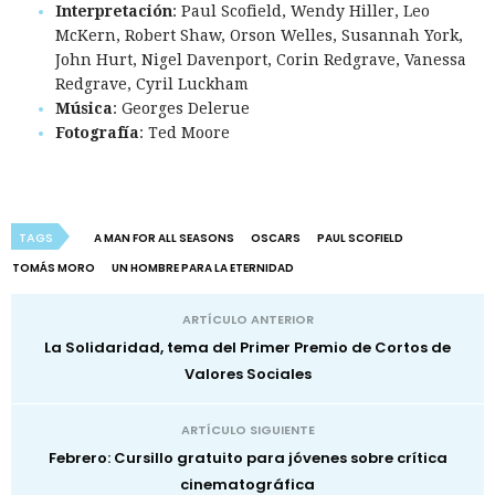
Interpretación
: Paul Scofield, Wendy Hiller, Leo
McKern, Robert Shaw, Orson Welles, Susannah York,
John Hurt, Nigel Davenport, Corin Redgrave, Vanessa
Redgrave, Cyril Luckham
Música
: Georges Delerue
Fotografía
: Ted Moore
TAGS
A MAN FOR ALL SEASONS
OSCARS
PAUL SCOFIELD
TOMÁS MORO
UN HOMBRE PARA LA ETERNIDAD
ARTÍCULO ANTERIOR
La Solidaridad, tema del Primer Premio de Cortos de
Valores Sociales
ARTÍCULO SIGUIENTE
Febrero: Cursillo gratuito para jóvenes sobre crítica
cinematográfica