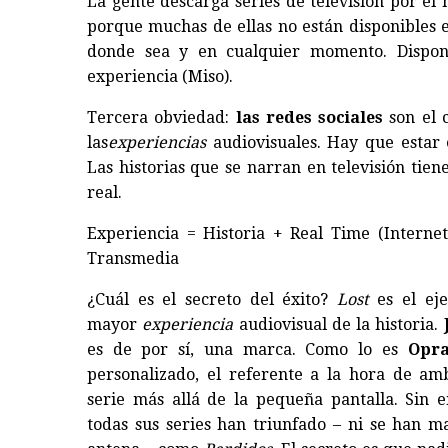
La gente descarga series de televisión por el
porque muchas de ellas no están disponibles 
donde sea y en cualquier momento. Disponi
experiencia (Miso).
Tercera obviedad:
las redes sociales
son el 
las
experiencias
audiovisuales. Hay que estar e
Las historias que se narran en televisión tie
real.
Experiencia = Historia + Real Time (Internet
Transmedia
¿Cuál es el secreto del éxito?
Lost
es el ej
mayor
experiencia
audiovisual de la historia.
es de por sí, una marca. Como lo es
Opr
personalizado, el referente a la hora de am
serie más allá de la pequeña pantalla. Sin 
todas sus series han triunfado – ni se han m