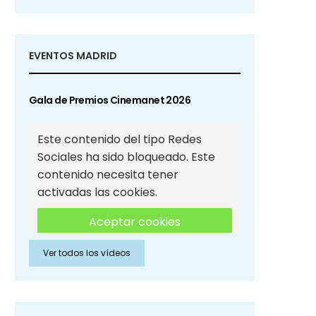
EVENTOS MADRID
Gala de Premios Cinemanet 2026
Este contenido del tipo Redes
Sociales ha sido bloqueado. Este
contenido necesita tener
activadas las cookies.
Aceptar cookies
Ver todos los vídeos
Aceptar cookies de Redes
Sociales