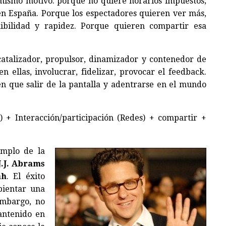
 mismo motivo: porque no quiere horarios impuestos;
en España. Porque los espectadores quieren ver más,
bilidad y rapidez. Porque quieren compartir esa
catalizador, propulsor, dinamizador y contenedor de
n ellas, involucrar, fidelizar, provocar el feedback.
nen que salir de la pantalla y adentrarse en el mundo
) + Interacción/participación (Redes) + compartir +
emplo de la
J.J. Abrams
ah
. El éxito
bientar una
embargo, no
antenido en