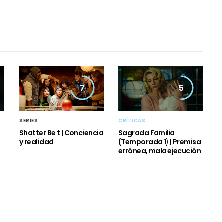
7
5
SERIES
CRÍTICAS
Shatter Belt | Conciencia
Sagrada Familia
y realidad
(Temporada 1) | Premisa
errónea, mala ejecución