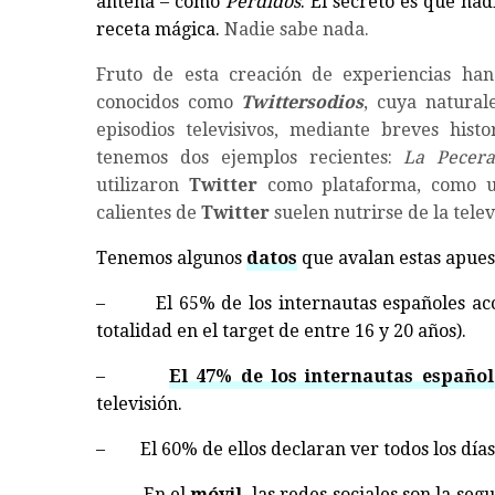
antena – como
Perdidos
. El secreto es que nad
receta mágica.
Nadie sabe nada.
Fruto de esta creación de experiencias han
conocidos como
Twittersodios
, cuya natural
episodios televisivos, mediante breves histo
tenemos dos ejemplos recientes:
La Pecer
utilizaron
Twitter
como plataforma, como 
calientes de
Twitter
suelen nutrirse de la telev
Tenemos algunos
datos
que avalan estas apues
– El 65% de los internautas españoles acced
totalidad en el target de entre 16 y 20 años).
–
El 47% de los internautas español
televisión.
– El 60% de ellos declaran ver todos los días 
– En el
móvil
, las redes sociales son la se