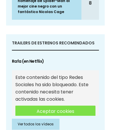
homenaje de Spider-Man al
8
mejor cine negro con un
fantástico Nicolas Cage
TRAILERS DE ESTRENOS RECOMENDADOS
Rafa (en Netflix)
Este contenido del tipo Redes
Sociales ha sido bloqueado. Este
contenido necesita tener
activadas las cookies.
Aceptar cookies
Ver todos los vídeos
Aceptar cookies de Redes
Sociales