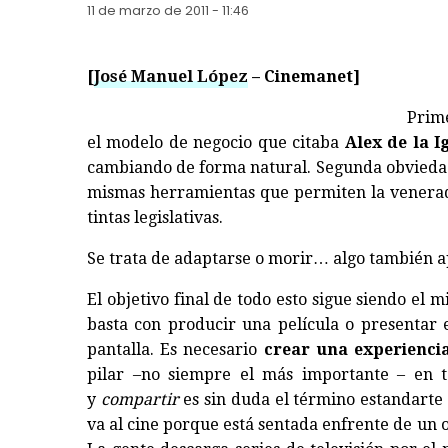
11 de marzo de 2011 - 11:46
[
José Manuel López
– Cinemanet]
Prime
el modelo de negocio que citaba
Alex de la I
cambiando de forma natural. Segunda obviedad:
mismas herramientas que permiten la venerad
tintas legislativas.
Se trata de adaptarse o morir… algo también apl
El objetivo final de todo esto sigue siendo el 
basta con producir una película o presentar
pantalla. Es necesario
crear una experienci
pilar –no siempre el más importante – en to
y
compartir
es sin duda el término estandarte 
va al cine porque está sentada enfrente de un 