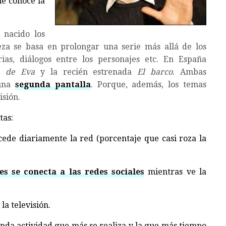
ie conoce la
 nacido los
eza se basa en prolongar una serie más allá de los
rias, diálogos entre los personajes etc. En España
a de Eva
y la recién estrenada
El barco
. Ambas
una
segunda pantalla
. Porque, además, los temas
isión.
tas:
e diariamente la red (porcentaje que casi roza la
es se conecta a las redes sociales
mientras ve la
la televisión.
gunda actividad que más se realiza y la que más tiempo