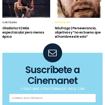
CARTELERA
ARTÍCULOS
Gladiator II | Más
Náufrago | Perseverancia,
espectacular pero menos
objetivos y “no es bueno que
épica
el hombre esté solo”
Suscríbete a
Cinemanet
Y DESCUBRE OTRA FORMA DE VER EL CINE