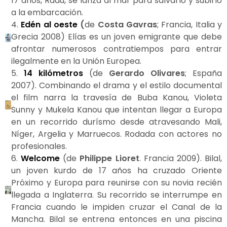
17 años, Radu, se lanza al mar para salvarlo y subirlo
a la embarcación.
4.
Edén al oeste
(
de
Costa Gavras
; Francia, Italia y
Grecia 2008) Elías es un joven emigrante que debe
afrontar numerosos contratiempos para entrar
ilegalmente en la Unión Europea.
5.
14 kilómetros
(de
Gerardo Olivares
; España
2007). Combinando el drama y el estilo documental
el film narra la travesía de Buba Kanou, Violeta
Sunny y Mukela Kanou que intentan llegar a Europa
en un recorrido durísmo desde atravesando Mali,
Níger, Argelia y Marruecos. Rodada con actores no
profesionales.
6.
Welcome
(de
Philippe Lioret
. Francia 2009). Bilal,
un joven kurdo de 17 años ha cruzado Oriente
Próximo y Europa para reunirse con su novia recién
llegada a Inglaterra. Su recorrido se interrumpe en
Francia cuando le impiden cruzar el Canal de la
Mancha. Bilal se entrena entonces en una piscina