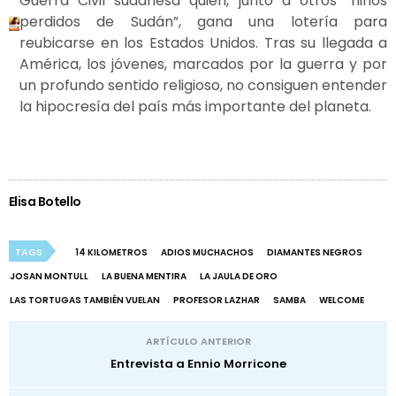
Guerra Civil sudanesa quien, junto a otros “niños
perdidos de Sudán”, gana una lotería para
reubicarse en los Estados Unidos. Tras su llegada a
América, los jóvenes, marcados por la guerra y por
un profundo sentido religioso, no consiguen entender
la hipocresía del país más importante del planeta.
Elisa Botello
TAGS
14 KILOMETROS
ADIOS MUCHACHOS
DIAMANTES NEGROS
JOSAN MONTULL
LA BUENA MENTIRA
LA JAULA DE ORO
LAS TORTUGAS TAMBIÉN VUELAN
PROFESOR LAZHAR
SAMBA
WELCOME
ARTÍCULO ANTERIOR
Entrevista a Ennio Morricone