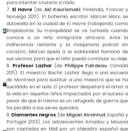
para intentar cruzarlo a nado.
7.
El Havre
(de
Aki Kaurismaki
; Finlandia, Francia y
Noruega 2011). El bohemio escritor Marcel Marx, se
autoexilia en la ciudad de El Havre trabajando como
limpiabotas. Su tranquilidad se ve turbada cuando
conoce a un niño inmigrante africano. Ante la
indiferencia reinante y la maquinaria policial sin
corazón, Marcel apela a la solidaridad humana de
sus vecinos para que el niño pueda continuar su viaje.
8.
Profesor Lazhar
(de
Philippe Falrdeau
. Canadá
2011). El maestro Bachir Lazhar llega a una escuela
de Montreal para sustituir a una maestra que se ha
suicidado en el aula. El profesor despetará el amor a
la vida en aquellos niños impactados por el suceso a
pesar de que él mismo es un refugiado de guerra que
ha perdido a sus seres queridos.
9.
Diamantes negros
(de
Miguel Alcantud
; España y
Portugal 2013). Los adolescentes Amadou y Moussa
son captados en Mali por un ohjeadro español que