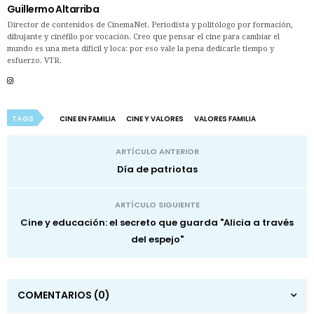
Guillermo Altarriba
Director de contenidos de CinemaNet. Periodista y politólogo por formación,
dibujante y cinéfilo por vocación. Creo que pensar el cine para cambiar el
mundo es una meta difícil y loca: por eso vale la pena dedicarle tiempo y
esfuerzo. VTR.
TAGS
CINE EN FAMILIA
CINE Y VALORES
VALORES FAMILIA
ARTÍCULO ANTERIOR
Día de patriotas
ARTÍCULO SIGUIENTE
Cine y educación: el secreto que guarda "Alicia a través
del espejo"
COMENTARIOS
(0)