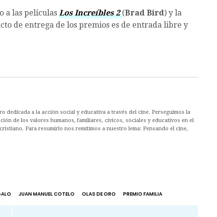
o a las películas
Los Increíbles 2
(
Brad Bird
) y la
 acto de entrega de los premios es de entrada libre y
 dedicada a la acción social y educativa a través del cine. Perseguimos la
ión de los valores humanos, familiares, cívicos, sociales y educativos en el
cristiano. Para resumirlo nos remitimos a nuestro lema: Pensando el cine,
GALO
JUAN MANUEL COTELO
OLAS DE ORO
PREMIO FAMILIA