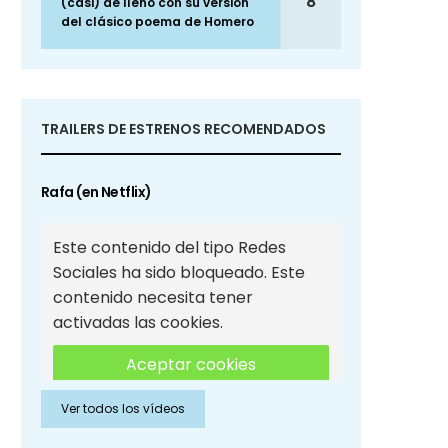
8
(casi) de lleno con su versión
del clásico poema de Homero
TRAILERS DE ESTRENOS RECOMENDADOS
Rafa (en Netflix)
Este contenido del tipo Redes
Sociales ha sido bloqueado. Este
contenido necesita tener
activadas las cookies.
Aceptar cookies
Ver todos los vídeos
Aceptar cookies de Redes
Sociales