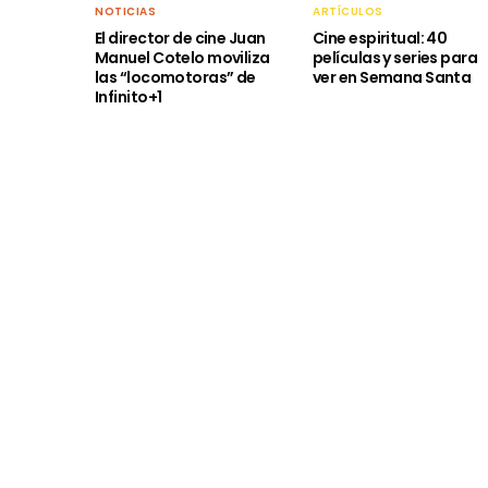
NOTICIAS
ARTÍCULOS
El director de cine Juan
Cine espiritual: 40
Manuel Cotelo moviliza
películas y series para
las “locomotoras” de
ver en Semana Santa
Infinito+1