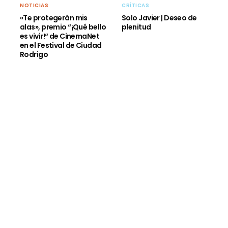
NOTICIAS
CRÍTICAS
«Te protegerán mis
Solo Javier | Deseo de
alas», premio “¡Qué bello
plenitud
es vivir!“ de CinemaNet
en el Festival de Ciudad
Rodrigo