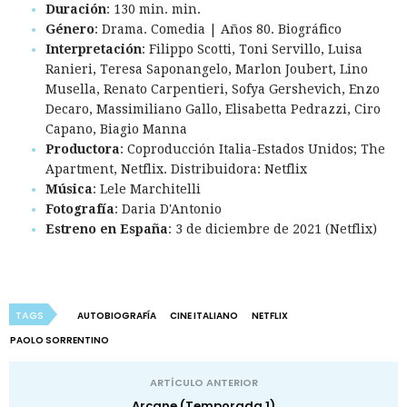
Duración
: 130 min. min.
Género
: Drama. Comedia | Años 80. Biográfico
Interpretación
: Filippo Scotti, Toni Servillo, Luisa
Ranieri, Teresa Saponangelo, Marlon Joubert, Lino
Musella, Renato Carpentieri, Sofya Gershevich, Enzo
Decaro, Massimiliano Gallo, Elisabetta Pedrazzi, Ciro
Capano, Biagio Manna
Productora
: Coproducción Italia-Estados Unidos; The
Apartment, Netflix. Distribuidora: Netflix
Música
: Lele Marchitelli
Fotografía
: Daria D'Antonio
Estreno en España
: 3 de diciembre de 2021 (Netflix)
TAGS
AUTOBIOGRAFÍA
CINE ITALIANO
NETFLIX
PAOLO SORRENTINO
ARTÍCULO ANTERIOR
Arcane (Temporada 1)