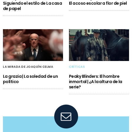
Siguiendo el estilo de La casa
El acoso escolar a flor de piel
de papel
LA MIRADA DE JOAQUÍN CELMA
CRÍTICAS
La grazia | La soledad de un
Peaky Blinders: El hombre
político
inmortal | ¿A la altura de la
serie?