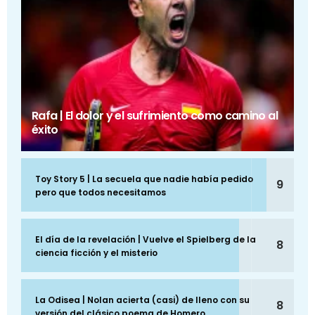
Rafa | El dolor y el sufrimiento como camino al
éxito
Toy Story 5 | La secuela que nadie había pedido
9
pero que todos necesitamos
El día de la revelación | Vuelve el Spielberg de la
8
ciencia ficción y el misterio
La Odisea | Nolan acierta (casi) de lleno con su
8
versión del clásico poema de Homero