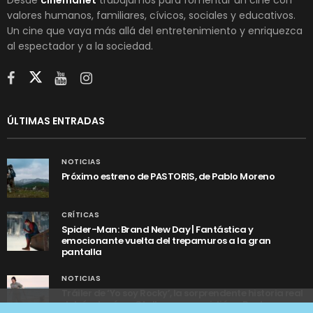
valores humanos, familiares, cívicos, sociales y educativos.
Un cine que vaya más allá del entretenimiento y enriquezca
al espectador y a la sociedad.
ÚLTIMAS ENTRADAS
NOTICIAS
Próximo estreno de PASTORIS, de Pablo Moreno
CRÍTICAS
Spider-Man: Brand New Day | Fantástica y
emocionante vuelta del trepamuros a la gran
pantalla
NOTICIAS
Tráiler de ‘Yo soy Rocky’, la sorprendente historia real
detrás de cómo Stallone se convirtió en Rocky
Utilizamos cookies anónimas de terceros para analizar el