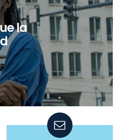
ue la
ad