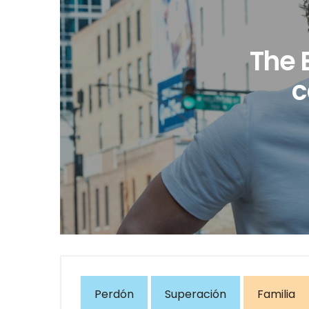
The 
c
Perdón
Superación
Familia