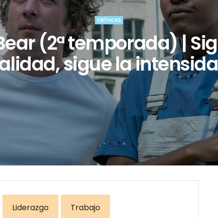
CRÍTICAS
Bear (2ª temporada) | Sig
alidad, sigue la intensid
Liderazgo
Trabajo