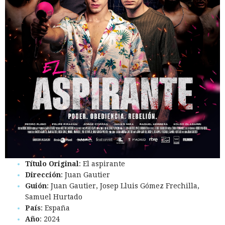
Título Original
: El aspirante
Dirección
: Juan Gautier
Guión
: Juan Gautier, Josep Lluis Gómez Frechilla,
Samuel Hurtado
País
: España
Año
: 2024