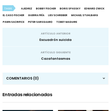
TAGS
AJEDREZ
BOBBY FISCHER
BORIS SPASSKY
EDWARD ZWICK
EL CASO FISCHER
GUERRA FRÍA
LIEV SCHREIBER
MICHAEL STUHLBARG
PAWN SACRIFICE
PETER SARSGAARD
TOBEY MAGUIRE
ARTÍCULO ANTERIOR
Escuadrón suicida
ARTÍCULO SIGUIENTE
Cazafantasmas
COMENTARIOS
(0)
Entradas relacionadas