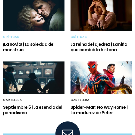
CRÍTICAS
CRÍTICAS
¡La novia! | La soledad del
La reina del ajedrez | La niña
monstruo
que cambió la historia
CARTELERA
CARTELERA
Septiembre 5 | La esencia del
Spider-Man: No Way Home |
periodismo
La madurez de Peter