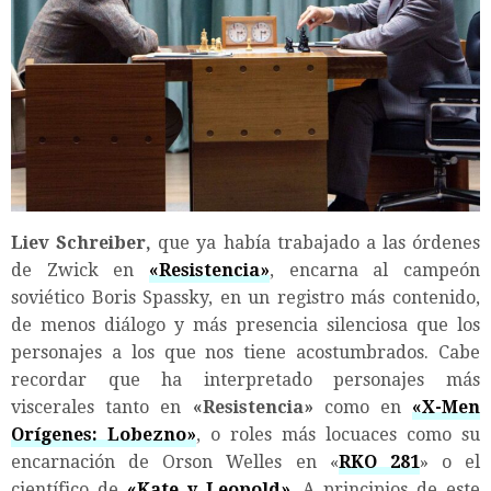
Liev Schreiber,
que ya había trabajado a las órdenes
de Zwick en
«Resistencia»
, encarna al campeón
soviético Boris Spassky, en un registro más contenido,
de menos diálogo y más presencia silenciosa que los
personajes a los que nos tiene acostumbrados. Cabe
recordar que ha interpretado personajes más
viscerales tanto en
«Resistencia»
como en
«X-Men
Orígenes: Lobezno»
, o roles más locuaces como su
encarnación de Orson Welles en «
RKO 281
» o el
científico de
«Kate y Leopold»
. A principios de este