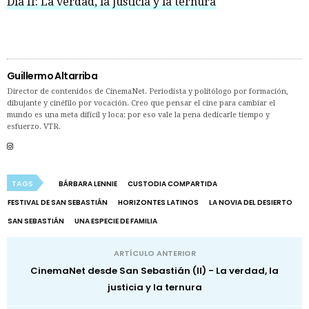
Día II: La verdad, la justicia y la ternura
Guillermo Altarriba
Director de contenidos de CinemaNet. Periodista y politólogo por formación,
dibujante y cinéfilo por vocación. Creo que pensar el cine para cambiar el
mundo es una meta difícil y loca: por eso vale la pena dedicarle tiempo y
esfuerzo. VTR.
TAGS
BÁRBARA LENNIE
CUSTODIA COMPARTIDA
FESTIVAL DE SAN SEBASTIÁN
HORIZONTES LATINOS
LA NOVIA DEL DESIERTO
SAN SEBASTIÁN
UNA ESPECIE DE FAMILIA
ARTÍCULO ANTERIOR
CinemaNet desde San Sebastián (II) - La verdad, la
justicia y la ternura