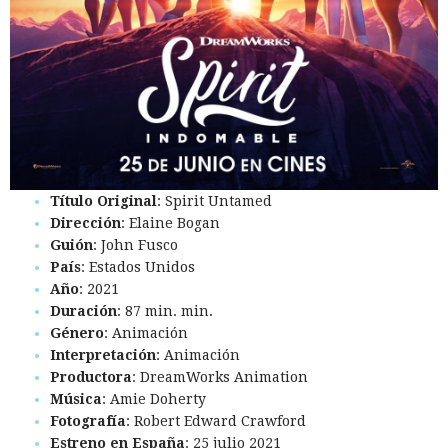
Título Original
: Spirit Untamed
Dirección
: Elaine Bogan
Guión
: John Fusco
País
: Estados Unidos
Año
: 2021
Duración
: 87 min. min.
Género
: Animación
Interpretación
: Animación
Productora
: DreamWorks Animation
Música
: Amie Doherty
Fotografía
: Robert Edward Crawford
Estreno en España
: 25 julio 2021