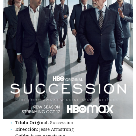
Título Original
: Succession
Dirección
: Jesse Armstrong
Guión
: Jesse Armstrong