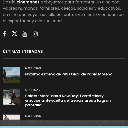
Desde
cinemanet
trabajamos para fomentar un cine con
valores humanos, familiares, cívicos, sociales y educativos.
Un cine que vaya más allá del entretenimiento y enriquezca
al espectador y a la sociedad.
ÚLTIMAS ENTRADAS
NOTICIAS
Próximo estreno de PASTORIS, de Pablo Moreno
CRÍTICAS
Spider-Man: Brand New Day | Fantástica y
emocionante vuelta del trepamuros a la gran
pantalla
NOTICIAS
Tráiler de ‘Yo soy Rocky’, la sorprendente historia real
detrás de cómo Stallone se convirtió en Rocky
Utilizamos cookies anónimas de terceros para analizar el