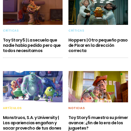
CRÍTICAS
CRÍTICAS
Toy Story 5 | La secuela que
Hoppers | Otro pequeño paso
nadie había pedido pero que
de Pixar en la dirección
todos necesitamos
correcta
ARTÍCULOS
NOTICIAS
Monstruos, S.A. y University |
Toy Story 5 muestra su primer
Las apariencias engañan y
avance: ¿fin de la era de los
sacar provecho de tus dones
juguetes?