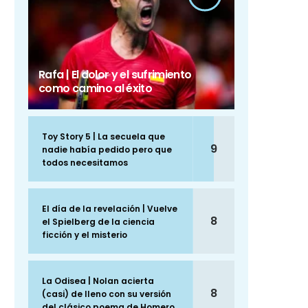
Rafa | El dolor y el sufrimiento
como camino al éxito
Toy Story 5 | La secuela que
9
nadie había pedido pero que
todos necesitamos
El día de la revelación | Vuelve
8
el Spielberg de la ciencia
ficción y el misterio
La Odisea | Nolan acierta
8
(casi) de lleno con su versión
del clásico poema de Homero