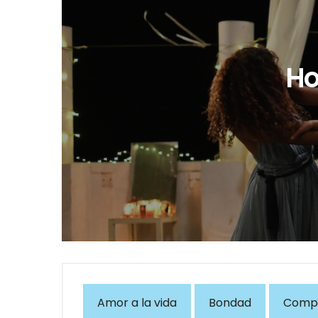
Ho
Amor a la vida
Bondad
Comp