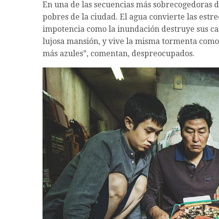
En una de las secuencias más sobrecogedoras 
pobres de la ciudad. El agua convierte las estre
impotencia como la inundación destruye sus casa
lujosa mansión, y vive la misma tormenta como u
más azules”, comentan, despreocupados.