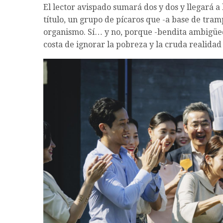
El lector avispado sumará dos y dos y llegará a l
título, un grupo de pícaros que -a base de tram
organismo. Sí… y no, porque -bendita ambigüeda
costa de ignorar la pobreza y la cruda realidad