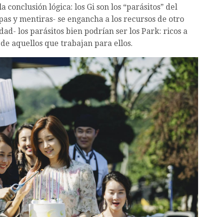
a conclusión lógica: los Gi son los “parásitos” del
pas y mentiras- se engancha a los recursos de otro
d- los parásitos bien podrían ser los Park: ricos a
 de aquellos que trabajan para ellos.