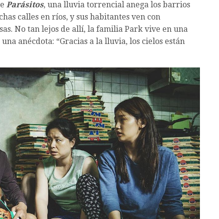
de
Parásitos
, una lluvia torrencial anega los barrios
chas calles en ríos, y sus habitantes ven con
s. No tan lejos de allí, la familia Park vive en una
na anécdota: “Gracias a la lluvia, los cielos están