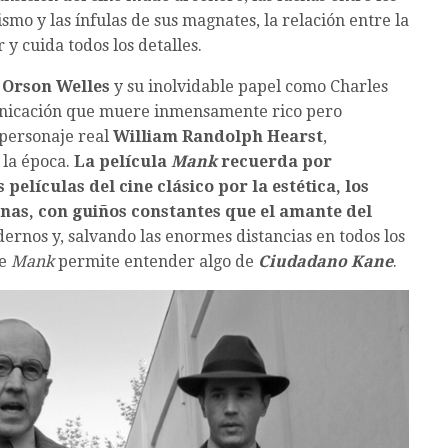
smo y las ínfulas de sus magnates, la relación entre la
 y cuida todos los detalles.
n
Orson Welles
y su inolvidable papel como Charles
unicación que muere inmensamente rico pero
 personaje real
William Randolph Hearst
,
 la época.
La película
Mank
recuerda por
 películas del cine clásico por la estética, los
nas, con guiños constantes que el amante del
ernos y, salvando las enormes distancias en todos los
ue
Mank
permite entender algo de
Ciudadano Kane
.