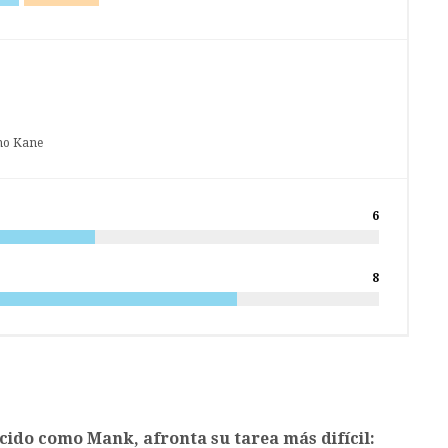
ano Kane
6
8
ido como Mank, afronta su tarea más difícil: