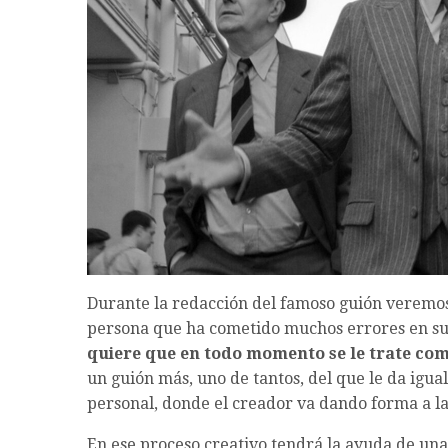
Durante la redacción del famoso guión veremos
persona que ha cometido muchos errores en su
quiere que en todo momento se le trate co
un guión más, uno de tantos, del que le da igua
personal, donde el creador va dando forma a la 
En ese proceso creativo tendrá la ayuda de u