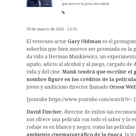
que merece la pena descubrir
30 de marzo de 2021 - 12:32
El veterano actor
Gary Oldman
es el protagon
soberbia que bien merece ser premiada en la pró
da vida a Herman Mankiewicz, un experimentad
agudo, adicto al alcohol y al juego, cargado de 
vida y del cine.
Mank tendrá que escribir el 
nombre figure en los créditos de la película
joven y ambicioso director llamado
Orson Wel
[youtube https://www.youtube.com/watch?v=
David Fincher
, director de éxitos tan recono
nos ofrece una película con todo el sabor y la e
rodaje es en blanco y negro, como las películas
ambiente cinematográfico de la época
, la t