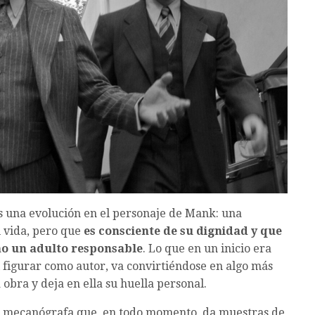
 una evolución en el personaje de Mank: una
 vida, pero que
es consciente de su dignidad y que
mo un adulto responsable
. Lo que en un inicio era
l figurar como autor, va convirtiéndose en algo más
obra y deja en ella su huella personal.
na mecanógrafa que, en todo momento, da muestras de