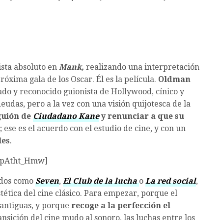
ista absoluto en
Mank,
realizando una interpretación
xima gala de los Oscar. Él es la película.
Oldman
o y reconocido guionista de Hollywood, cínico y
deudas, pero a la vez con una visión quijotesca de la
guión de
Ciudadano Kane
y renunciar a que su
; ese es el acuerdo con el estudio de cine, y con un
les
.
-JpAtht_Hmw]
cidos como
Seven
,
El Club de la lucha
o
La red social
,
stética del cine clásico. Para empezar, porque el
 antiguas, y porque
recoge a la perfección el
ransición del cine mudo al sonoro, las luchas entre los