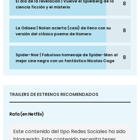
El día de la revelación | Vuelve el Spielberg de la
8
ciencia ficción y el misterio
La Odisea | Nolan acierta (casi) de lleno con su
8
versión del clásico poema de Homero
Spider-Noir | Fabuloso homenaje de Spider-Man al
8
mejor cine negro con un fantástico Nicolas Cage
TRAILERS DE ESTRENOS RECOMENDADOS
Rafa (en Netflix)
Este contenido del tipo Redes Sociales ha sido
bloqueado. Este contenido necesita tener