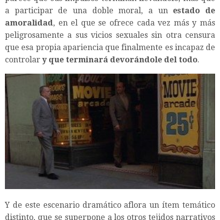
a participar de una doble moral, a un
estado de
amoralidad
, en el que se ofrece cada vez más y más
peligrosamente a sus vicios sexuales sin otra censura
que esa propia apariencia que finalmente es incapaz de
controlar
y que terminará devorándole del todo
.
Y de este escenario dramático aflora un ítem temático
distinto, que se superpone a los otros tejidos narrativos