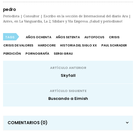
pedro
Periodista | Consultor | Escribo en la sección de Internacional del diario Ara |
Antes, en La Vanguardia, La 2, Sibilare y Vía Empresa. ¡Salud y periodismo!
TAGS
AÑOS OCHENTA
AÑOS SETENTA
AUTOFOCUS
CRISIS
CRISIS DE VALORES
HARDCORE
HISTORIA DEL SIGLO XX
PAUL SCHRADER
PERDICIÓN
PORNOGRAFÍA
SERGI GRAU
ARTÍCULO ANTERIOR
Skyfall
ARTÍCULO SIGUIENTE
Buscando a Eimish
COMENTARIOS
(0)